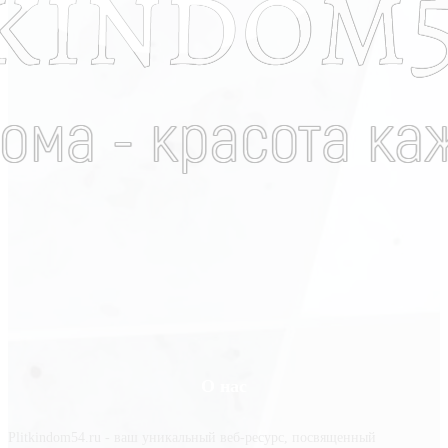
О нас
Plitkindom54.ru - ваш уникальный веб-ресурс, посвященный