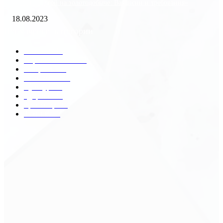
«Работа вахтой на золотодобыче: Вакансии и требования»
18.08.2023
Популярные категории
Разное
2438
Строительство
172
Общество
68
Экономика
41
Культура
31
Здоровье
29
Транспорт
29
Техника
18