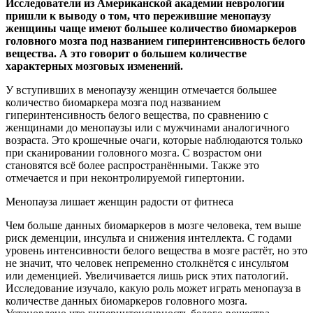
Исследователи из Американской академии неврологии
пришли к выводу о том, что пережившие менопаузу
женщины чаще имеют большее количество биомаркеров
головного
мозга под названием гиперинтенсивность белого
вещества. А это говорит о большем количестве
характерных мозговых изменений.
У вступивших в менопаузу женщин отмечается большее
количество биомаркера мозга под названием
гиперинтенсивность белого вещества, по сравнению с
женщинами до менопаузы или с мужчинами аналогичного
возраста. Это крошечные очаги, которые наблюдаются только
при сканировании головного мозга. С возрастом они
становятся всё более распространёнными. Также это
отмечается и при неконтролируемой гипертонии.
Менопауза лишает женщин радости от фитнеса
Чем больше данных биомаркеров в мозге человека, тем выше
риск деменции, инсульта и снижения интеллекта. С годами
уровень интенсивности белого вещества в мозге растёт, но это
не значит, что человек непременно столкнётся с инсультом
или деменцией. Увеличивается лишь риск этих патологий.
Исследование изучало, какую роль может играть менопауза в
количестве данных биомаркеров головного мозга.