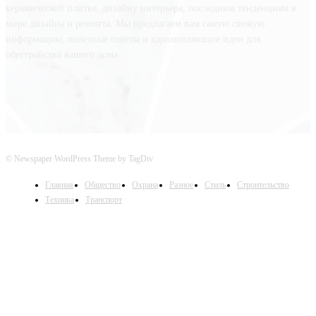
керамической плитке, дизайну интерьера, последним тенденциям в
мире дизайна и ремонта. Мы предлагаем вам самую свежую
информацию, полезные советы и вдохновляющие идеи для
обустройства вашего дома.
© Newspaper WordPress Theme by TagDiv
Главная
Общество
Охрана
Разное
Стиль
Строительство
Техника
Транспорт