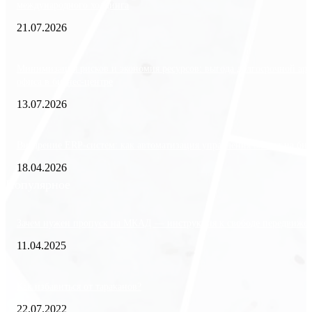
международного холдинга
21.07.2026
Минимизация рисков и экономия ресурсов: выгода долгосрочной ар
офиса в бизнес-центре
13.07.2026
Внедрение ERP-систем: как автоматизация управления влияет на биз
18.04.2026
Популярное
Зачем нужен пропуск на МКАД — инструкция к свободе передвиже
11.04.2025
Как избавиться от тараканов?
22.07.2022