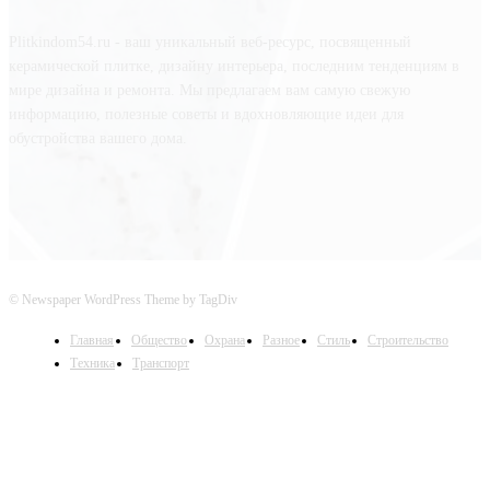
Plitkindom54.ru - ваш уникальный веб-ресурс, посвященный
керамической плитке, дизайну интерьера, последним тенденциям в
мире дизайна и ремонта. Мы предлагаем вам самую свежую
информацию, полезные советы и вдохновляющие идеи для
обустройства вашего дома.
© Newspaper WordPress Theme by TagDiv
Главная
Общество
Охрана
Разное
Стиль
Строительство
Техника
Транспорт