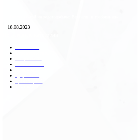
«Работа вахтой на золотодобыче: Вакансии и требования»
18.08.2023
Популярные категории
Разное
2438
Строительство
172
Общество
68
Экономика
41
Культура
31
Здоровье
29
Транспорт
29
Техника
18