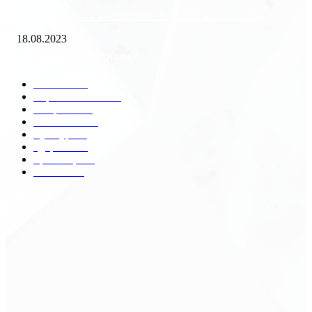
«Работа вахтой на золотодобыче: Вакансии и требования»
18.08.2023
Популярные категории
Разное
2438
Строительство
172
Общество
68
Экономика
41
Культура
31
Здоровье
29
Транспорт
29
Техника
18