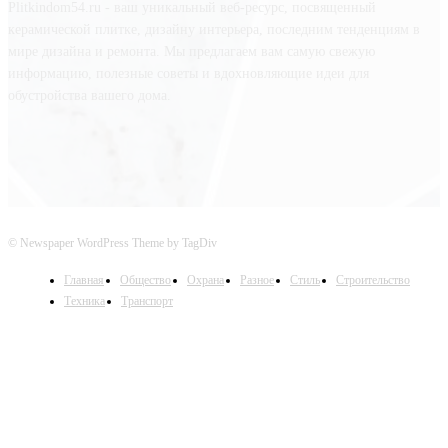
Plitkindom54.ru - ваш уникальный веб-ресурс, посвященный
керамической плитке, дизайну интерьера, последним тенденциям в
мире дизайна и ремонта. Мы предлагаем вам самую свежую
информацию, полезные советы и вдохновляющие идеи для
обустройства вашего дома.
© Newspaper WordPress Theme by TagDiv
Главная
Общество
Охрана
Разное
Стиль
Строительство
Техника
Транспорт