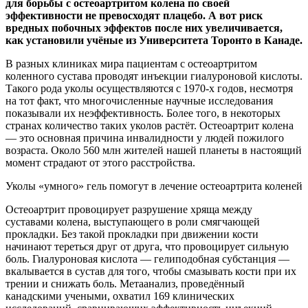
для борьбы с остеоартритом колена по своей
эффективности не
превосходят плацебо. А вот риск
вредных побочных эффектов после них увеличивается,
как установили учёные из Университета Торонто в Канаде.
В разных клиниках мира пациентам с остеоартритом
коленного сустава проводят инъекции гиалуроновой кислоты.
Такого рода уколы осуществляются с 1970-х годов, несмотря
на тот факт, что многочисленные научные исследования
показывали их неэффективность. Более того, в некоторых
странах количество таких уколов растёт. Остеоартрит колена
— это основная причина инвалидности у людей пожилого
возраста. Около 560 млн жителей нашей планеты в настоящий
момент страдают от этого расстройства.
Уколы «умного» гель помогут в лечение остеоартрита коленей
Остеоартрит провоцирует разрушение хряща между
суставами колена, выступающего в роли смягчающей
прокладки. Без такой прокладки при движении кости
начинают тереться друг от друга, что провоцирует сильную
боль. Гиалуроновая кислота — гелиподобная субстанция —
вкалывается в сустав для того, чтобы смазывать кости при их
трении и снижать боль. Метаанализ, проведённый
канадскими учеными, охватил 169 клинических