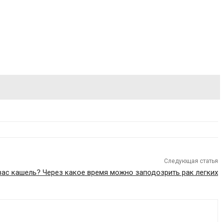
Следующая статья
вас кашель? Через какое время можно заподозрить рак легких