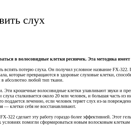
вить слух
аться в волосовидные клетки ресничек. Эта методика имеет
ь вспять потерю слуха. Он получил условное название FX-322. 
ла, которые превращаются в здоровые слуховые клетки, способн
я в абсолютно любой тип ткани.
и. Эти крошечные волосовидные клетки улавливают звуки и пре
 слуха сталкивается около 20 млн человек, и большая часть из н
о поддается лечению, если человек теряет слух из-за поврежден
зя — клетки себя не восстанавливают.
 FX-322 сделает эту работу гораздо более эффективней. Этот ге
х условиях помогли сформироваться новым волосковым клеткам 