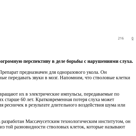
216
0
 огромную перспективу в деле борьбы с нарушениями
слуха.
Препарат предназначен для одноразового укола. Он
ые передавать звуки в мозг. Напомним, что стволовые клетки
вращают их в электрические импульсы, передаваемые по
их старше 60 лет. Кратковременная потеря слуха может
ия ресничек в результате длительного воздействия шума или
ль разработан Массачусетским технологическим институтом, он
из той разновидности стволовых клеток, которые называют