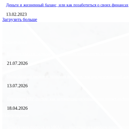
Деньги и жизненный баланс, или как позаботиться о своих финансах
13.02.2023
Загрузить больше
Экономика
Freedom Finance: история, направления деятельности и развитие ме
21.07.2026
Минимизация рисков и экономия ресурсов: выгода долгосрочной аре
13.07.2026
Внедрение ERP-систем: как автоматизация управления влияет на биз
18.04.2026
Популярное
Зачем нужен пропуск на МКАД — инструкция к свободе передвиже