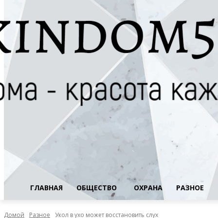
ГЛАВНАЯ
ОБЩЕСТВО
ОХРАНА
РАЗНОЕ
Домой
Разное
Укол в ухо может восстановить слух