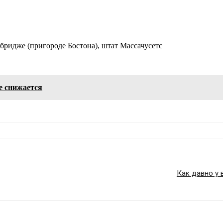
бридже (пригороде Бостона), штат Массачусетс
е снижается
Как давно у 