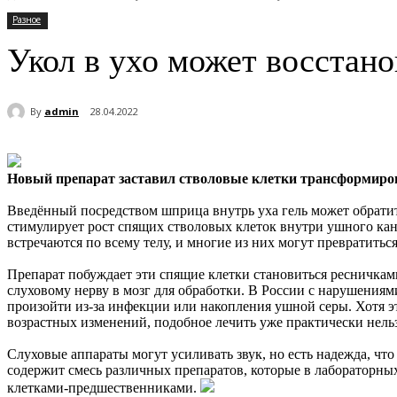
Разное
Укол в ухо может восстано
By
admin
28.04.2022
Новый препарат заставил стволовые клетки трансформиров
Введённый посредством шприца внутрь уха гель может обратит
стимулирует рост спящих стволовых клеток внутри ушного кана
встречаются по всему телу, и многие из них могут превратитьс
Препарат побуждает эти спящие клетки становиться ресничкам
слуховому нерву в мозг для обработки. В России с нарушениями
произойти из-за инфекции или накопления ушной серы. Хотя эт
возрастных изменений, подобное лечить уже практически нель
Слуховые аппараты могут усиливать звук, но есть надежда, что
содержит смесь различных препаратов, которые в лабораторны
клетками-предшественниками.