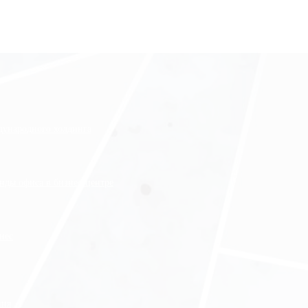
ждународного холдинга
нды офиса в бизнес-центре
нес
ния