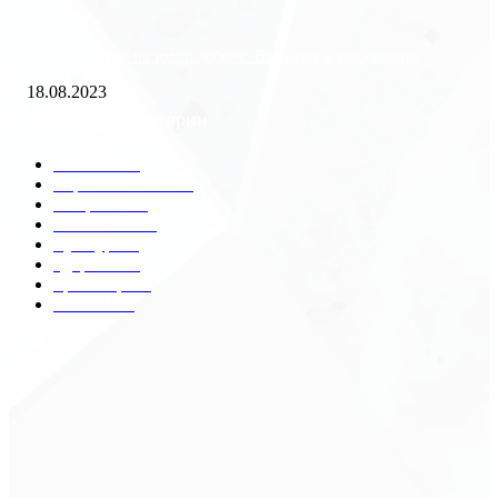
«Работа вахтой на золотодобыче: Вакансии и требования»
18.08.2023
Популярные категории
Разное
2438
Строительство
172
Общество
68
Экономика
41
Культура
31
Здоровье
29
Транспорт
29
Техника
18