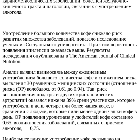
кардиометаболических заболеваний, болезней желудочно-
кишечного тракта и патологий, связанных с употреблением
алкоголя.
Употребление большого количества кофе снижало риск
развития множества заболеваний, показало исследование
ученых из Сычуаньского университета. При этом вероятность
появления эпилепсии оказалась выше. Результаты
исследования опубликованы в The American Journal of Clinical
Nutrition.
Анализ выявил взаимосвязь между ежедневным
употреблением большого количества кофе и снижением риска
выявления 30 различных медицинских состояний (отношение
риска (ОР) колебалось от 0,61 до 0,94). Так, риск
возникновения подагры и других кристаллических
артропатий оказался ниже на 39% среди участников, которые
употребляли в день четыре или более чашек кофе, в
сравнении с людьми, которые пили менее одной чашки кофе в
день. ОР появления уролитиаза у любителей кофе составило
0,65, возникновения заболеваний, связанных с приемом
алкоголя, — 0,75.
Наибольшее влияние употребление кофе оказывало на