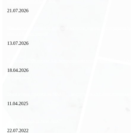
международного холдинга
21.07.2026
Минимизация рисков и экономия ресурсов: выгода долгосрочной ар
офиса в бизнес-центре
13.07.2026
Внедрение ERP-систем: как автоматизация управления влияет на биз
18.04.2026
Популярное
Зачем нужен пропуск на МКАД — инструкция к свободе передвиже
11.04.2025
Как избавиться от тараканов?
22.07.2022