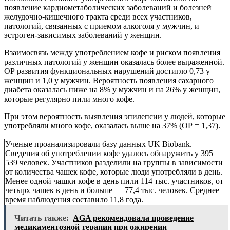
появление кардиометаболических заболеваний и болезней
желудочно-кишечного тракта среди всех участников,
патологий, связанных с приемом алкоголя у мужчин, и
эстроген-зависимых заболеваний у женщин.
Взаимосвязь между употреблением кофе и риском появления
различных патологий у женщин оказалась более выраженной.
ОР развития функциональных нарушений достигло 0,73 у
женщин и 1,0 у мужчин. Вероятность появления сахарного
диабета оказалась ниже на 8% у мужчин и на 26% у женщин,
которые регулярно пили много кофе.
При этом вероятность выявления эпилепсии у людей, которые
употребляли много кофе, оказалась выше на 37% (ОР = 1,37).
Ученые проанализировали базу данных UK Biobank.
Сведения об употреблении кофе удалось обнаружить у 395
539 человек. Участников разделили на группы в зависимости
от количества чашек кофе, которые люди употребляли в день.
Менее одной чашки кофе в день пили 114 тыс. участников, от
четырх чашек в день и больше — 77,4 тыс. человек. Среднее
время наблюдения составило 11,8 года.
Читать также:
AGA рекомендовала проведение
медикаментозной терапии при ожирении