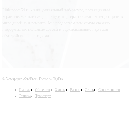
Plitkindom54.ru - ваш уникальный веб-ресурс, посвященный
керамической плитке, дизайну интерьера, последним тенденциям в
мире дизайна и ремонта. Мы предлагаем вам самую свежую
информацию, полезные советы и вдохновляющие идеи для
обустройства вашего дома.
© Newspaper WordPress Theme by TagDiv
Главная
Общество
Охрана
Разное
Стиль
Строительство
Техника
Транспорт