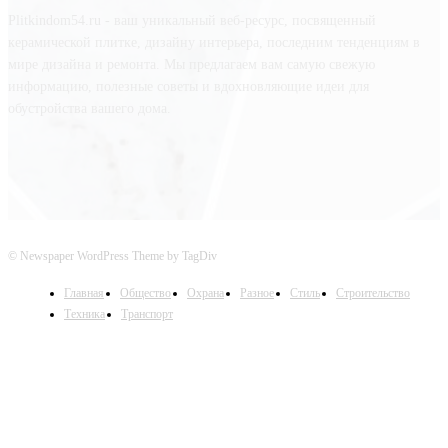
Plitkindom54.ru - ваш уникальный веб-ресурс, посвященный
керамической плитке, дизайну интерьера, последним тенденциям в
мире дизайна и ремонта. Мы предлагаем вам самую свежую
информацию, полезные советы и вдохновляющие идеи для
обустройства вашего дома.
© Newspaper WordPress Theme by TagDiv
Главная
Общество
Охрана
Разное
Стиль
Строительство
Техника
Транспорт