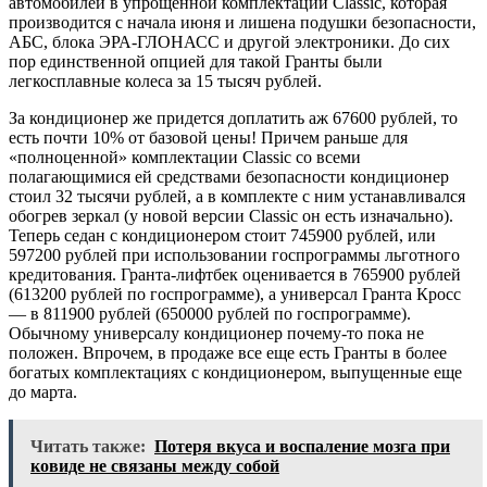
автомобилей в упрощенной комплектации Classic, которая
производится с начала июня и лишена подушки безопасности,
АБС, блока ЭРА-ГЛОНАСС и другой электроники. До сих
пор единственной опцией для такой Гранты были
легкосплавные колеса за 15 тысяч рублей.
За кондиционер же придется доплатить аж 67600 рублей, то
есть почти 10% от базовой цены! Причем раньше для
«полноценной» комплектации Classic со всеми
полагающимися ей средствами безопасности кондиционер
стоил 32 тысячи рублей, а в комплекте с ним устанавливался
обогрев зеркал (у новой версии Classic он есть изначально).
Теперь седан с кондиционером стоит 745900 рублей, или
597200 рублей при использовании госпрограммы льготного
кредитования. Гранта-лифтбек оценивается в 765900 рублей
(613200 рублей по госпрограмме), а универсал Гранта Кросс
— в 811900 рублей (650000 рублей по госпрограмме).
Обычному универсалу кондиционер почему-то пока не
положен. Впрочем, в продаже все еще есть Гранты в более
богатых комплектациях с кондиционером, выпущенные еще
до марта.
Читать также:
Потеря вкуса и воспаление мозга при
ковиде не связаны между собой