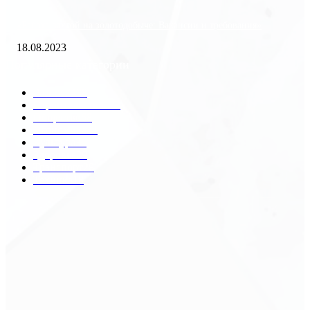
«Работа вахтой на золотодобыче: Вакансии и требования»
18.08.2023
Популярные категории
Разное
2438
Строительство
172
Общество
68
Экономика
41
Культура
31
Здоровье
29
Транспорт
29
Техника
18