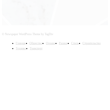
© Newspaper WordPress Theme by TagDiv
Главная
Общество
Охрана
Разное
Стиль
Строительство
Техника
Транспорт