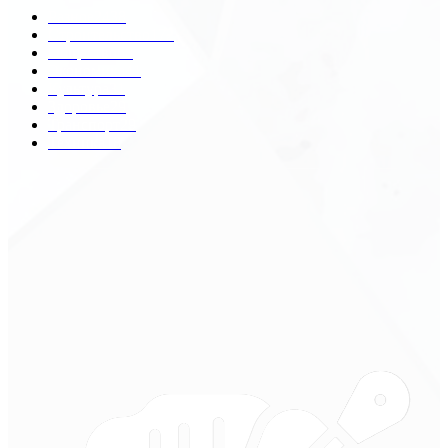
Разное
2438
Строительство
172
Общество
68
Экономика
41
Культура
31
Здоровье
29
Транспорт
29
Техника
18