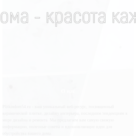
О нас
Plitkindom54.ru - ваш уникальный веб-ресурс, посвященный
керамической плитке, дизайну интерьера, последним тенденциям в
мире дизайна и ремонта. Мы предлагаем вам самую свежую
информацию, полезные советы и вдохновляющие идеи для
обустройства вашего дома.