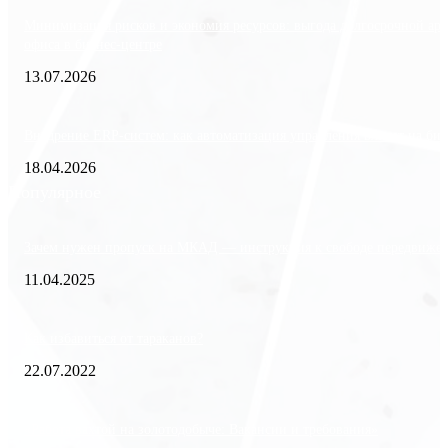
Минимизация рисков и экономия ресурсов: выгода долгосрочной ар
офиса в бизнес-центре
13.07.2026
Внедрение ERP-систем: как автоматизация управления влияет на биз
18.04.2026
Популярное
Зачем нужен пропуск на МКАД — инструкция к свободе передвиже
11.04.2025
Как избавиться от тараканов?
22.07.2022
«Работа вахтой на золотодобыче: Вакансии и требования»