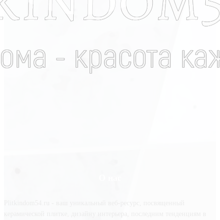
О нас
Plitkindom54.ru - ваш уникальный веб-ресурс, посвященный
керамической плитке, дизайну интерьера, последним тенденциям в