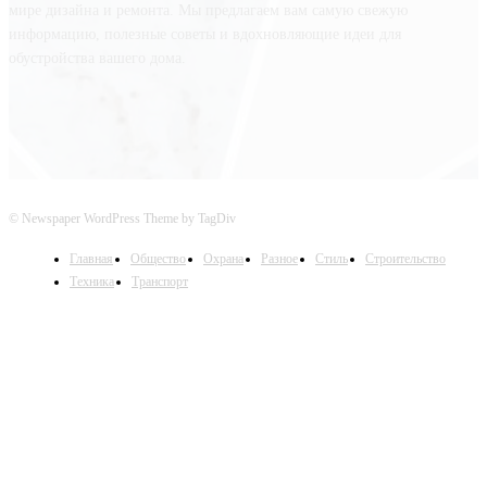
мире дизайна и ремонта. Мы предлагаем вам самую свежую
информацию, полезные советы и вдохновляющие идеи для
обустройства вашего дома.
© Newspaper WordPress Theme by TagDiv
Главная
Общество
Охрана
Разное
Стиль
Строительство
Техника
Транспорт