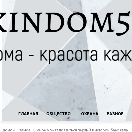
ГЛАВНАЯ
ОБЩЕСТВО
ОХРАНА
РАЗНОЕ
Домой
Разное
В мире может появиться первый в истории банк кала