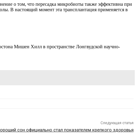
мнение о том, что пересадка микробиоты также эффективна при
олы. В настоящий момент эта трансплантация применяется в
Бостона Мишен Хилл в пространстве Лонгвудской научно-
Следующая статья
ороший сон официально стал показателем крепкого здоровья