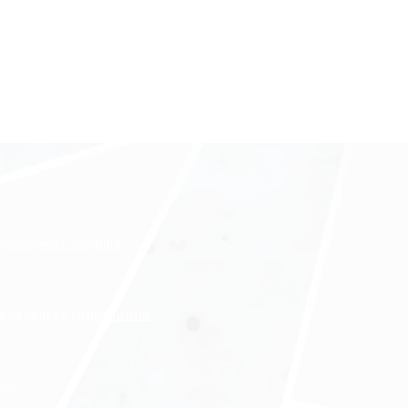
ждународного холдинга
нды офиса в бизнес-центре
нес