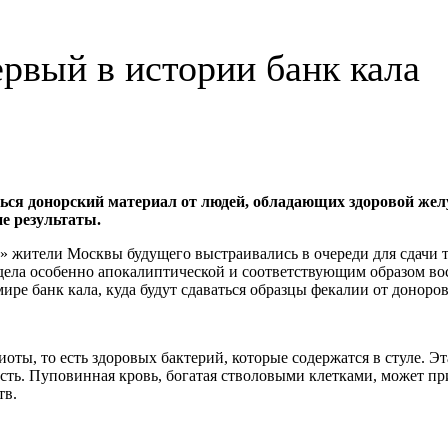
рвый в истории банк кала
аться донорский материал от людей, обладающих здоровой же
е результаты.
жители Москвы будущего выстраивались в очереди для сдачи та
лядела особенно апокалиптической и соответствующим образом во
мире банк кала, куда будут сдаваться образцы фекалии от доно
ты, то есть здоровых бактерий, которые содержатся в стуле. Э
ть. Пуповинная кровь, богатая стволовыми клетками, может пр
тв.