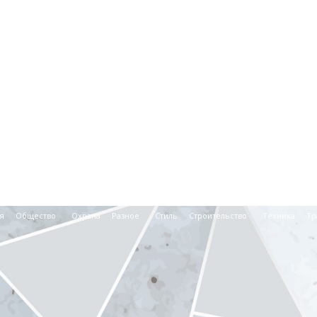
я
Общество
Охрана
Разное
Стиль
Строительство
Техника
Тр