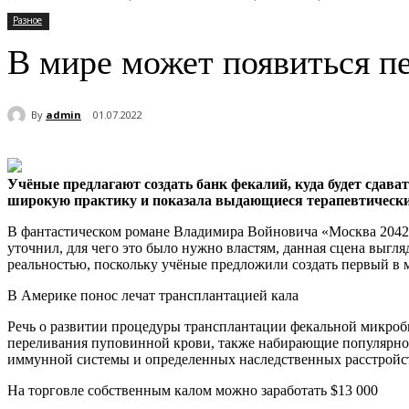
Разное
В мире может появиться пе
By
admin
01.07.2022
Учёные предлагают создать банк фекалий, куда будет сдав
широкую практику и показала выдающиеся терапевтически
В фантастическом романе Владимира Войновича «Москва 2042» 
уточнил, для чего это было нужно властям, данная сцена выг
реальностью, поскольку учёные предложили создать первый в 
В Америке понос лечат трансплантацией кала
Речь о развитии процедуры трансплантации фекальной микробио
переливания пуповинной крови, также набирающие популярнос
иммунной системы и определенных наследственных расстройс
На торговле собственным калом можно заработать $13 000