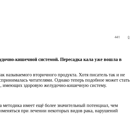
441
0
лудочно-кишечной системой. Пересадка кала уже
вошла в
к называемого вторичного продукта. Хотя писатель так и не
спринималась читателями. Однако теперь подобное может стать
ров, имеющих здоровую желудочно-кишечную систему.
та методика имеет ещё более значительный потенциал, чем
именяться при лечении некоторых видов рака, нарушений