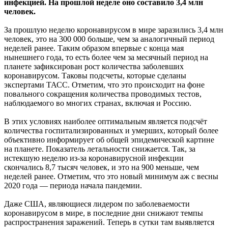
инфекцией. На прошлой неделе оно составило 3,4 млн
человек.
За прошлую неделю коронавирусом в мире заразились 3,4 млн
человек, это на 300 000 больше, чем за аналогичный период
неделей ранее. Таким образом впервые с конца мая
нынешнего года, то есть более чем за месячный период на
планете зафиксирован рост количества заболевших
коронавирусом. Таковы подсчеты, которые сделаны
экспертами ТАСС. Отметим, что это происходит на фоне
повального сокращения количества проводимых тестов,
наблюдаемого во многих странах, включая и Россию.
В этих условиях наиболее оптимальным является подсчёт
количества госпитализированных и умерших, который более
объективно информирует об общей эпидемической картине
на планете. Показатель летальности снижается. Так, за
истекшую неделю из-за коронавирусной инфекции
скончались 8,7 тысяч человек, и это на 900 меньше, чем
неделей ранее. Отметим, что это новый минимум аж с весны
2020 года — периода начала пандемии.
Даже США, являющиеся лидером по заболеваемости
коронавирусом в мире, в последние дни снижают темпы
распространения заражений. Теперь в сутки там выявляется