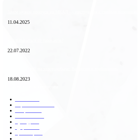
Зачем нужен пропуск на МКАД — инструкция к свободе передвиже
11.04.2025
Как избавиться от тараканов?
22.07.2022
«Работа вахтой на золотодобыче: Вакансии и требования»
18.08.2023
Популярные категории
Разное
2438
Строительство
172
Общество
68
Экономика
41
Культура
31
Здоровье
29
Транспорт
29
Техника
18