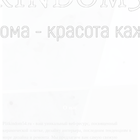
О нас
Plitkindom54.ru - ваш уникальный веб-ресурс, посвященный
керамической плитке, дизайну интерьера, последним тенденциям в
мире дизайна и ремонта. Мы предлагаем вам самую свежую