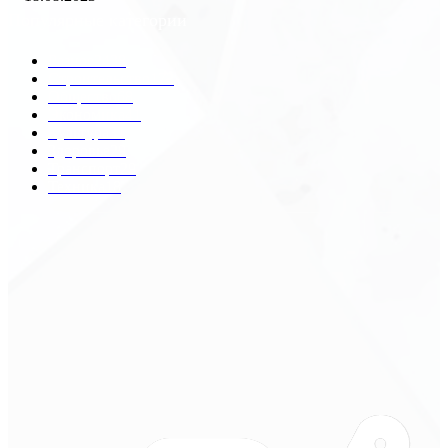
Популярные категории
Разное
2438
Строительство
172
Общество
68
Экономика
41
Культура
31
Здоровье
29
Транспорт
29
Техника
18