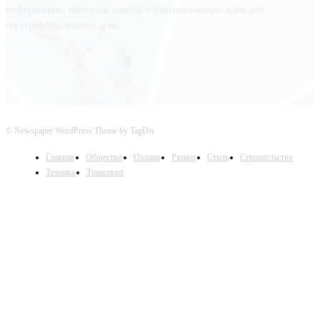
информацию, полезные советы и вдохновляющие идеи для
обустройства вашего дома.
© Newspaper WordPress Theme by TagDiv
Главная
Общество
Охрана
Разное
Стиль
Строительство
Техника
Транспорт