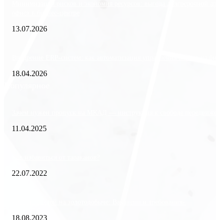
Минимизация рисков и экономия ресурсов: выгода долгосрочной ар
офиса в бизнес-центре
13.07.2026
Внедрение ERP-систем: как автоматизация управления влияет на биз
18.04.2026
Популярное
Зачем нужен пропуск на МКАД — инструкция к свободе передвиже
11.04.2025
Как избавиться от тараканов?
22.07.2022
«Работа вахтой на золотодобыче: Вакансии и требования»
18.08.2023