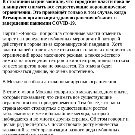
В столичной мэрии заявили, что городские власти пока не
планируют снимать все существующие коронавирусные
ограничения. Это произойдёт только в том случае, когда
Всемирная организация здравоохранения объявит о
завершении пандемии COVID-19.
Партия «Яблоко» попросила столичные власти отменить
запрет на проведение публичных мероприятий, который
действует в городе из-за коронавирусной пандемии. Хотя
власти нашей столицы уже отказались от многих неприятных
ограничений вроде масочного режима, а также жёсткого
лимита на посещения театров и кинотеатров, полного отказа
от всех запретов пока не ожидается. Их отменa будет
продолжаться дальше, но очень постепенно.
В Москве ослабили антикоронавирусные ограничения
В ответе мэрии Москвы говорится о международном опыте,
который показывает, что снимать все существующие
ограничения пока преждевременно. Тем более, что наша
страна может столкнуться с существенным ростом
заболеваемости уже в ближайшие месяцы, который
наблюдается и во многих других странах. Об этом говорит и
целый ряд экспертов. Способствовать росту количества
заражений за счёт организации разного рода публичных