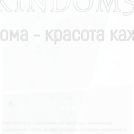
О нас
Plitkindom54.ru - ваш уникальный веб-ресурс, посвященный
керамической плитке, дизайну интерьера, последним тенденциям в