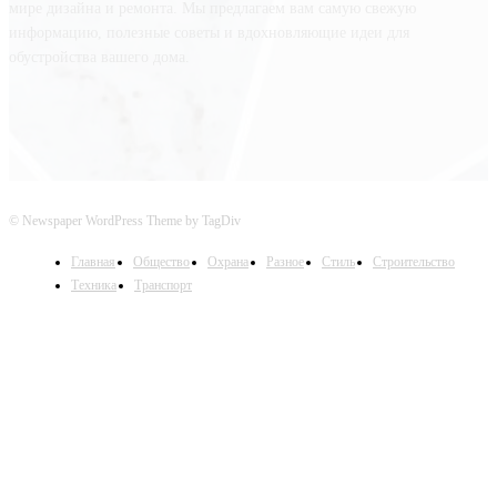
мире дизайна и ремонта. Мы предлагаем вам самую свежую
информацию, полезные советы и вдохновляющие идеи для
обустройства вашего дома.
© Newspaper WordPress Theme by TagDiv
Главная
Общество
Охрана
Разное
Стиль
Строительство
Техника
Транспорт