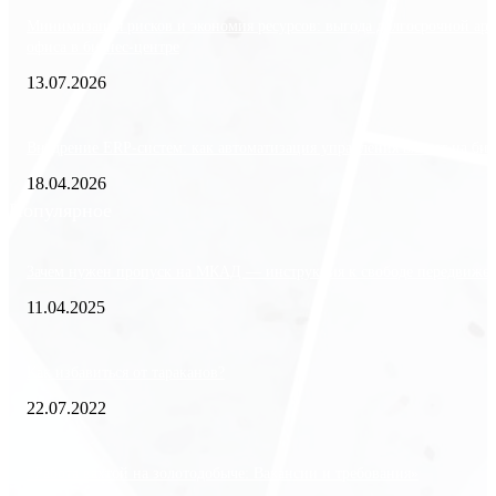
Минимизация рисков и экономия ресурсов: выгода долгосрочной ар
офиса в бизнес-центре
13.07.2026
Внедрение ERP-систем: как автоматизация управления влияет на биз
18.04.2026
Популярное
Зачем нужен пропуск на МКАД — инструкция к свободе передвиже
11.04.2025
Как избавиться от тараканов?
22.07.2022
«Работа вахтой на золотодобыче: Вакансии и требования»