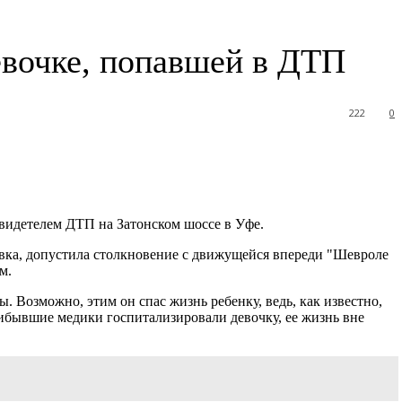
евочке, попавшей в ДТП
222
0
видетелем ДТП на Затонском шоссе в Уфе.
овка, допустила столкновение с движущейся впереди "Шевроле
м.
 Возможно, этим он спас жизнь ребенку, ведь, как известно,
рибывшие медики госпитализировали девочку, ее жизнь вне