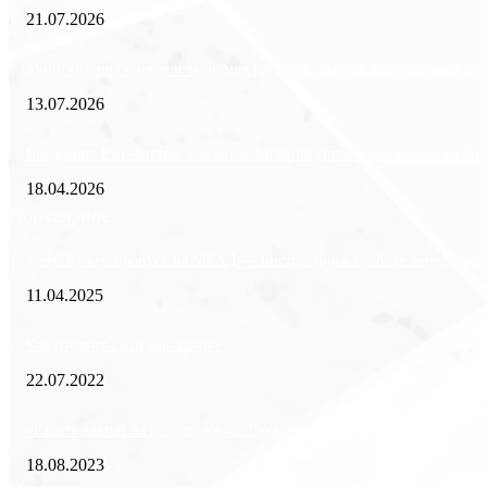
21.07.2026
Минимизация рисков и экономия ресурсов: выгода долгосрочной аре
13.07.2026
Внедрение ERP-систем: как автоматизация управления влияет на биз
18.04.2026
Популярное
Зачем нужен пропуск на МКАД — инструкция к свободе передвиже
11.04.2025
Как избавиться от тараканов?
22.07.2022
«Работа вахтой на золотодобыче: Вакансии и требования»
18.08.2023