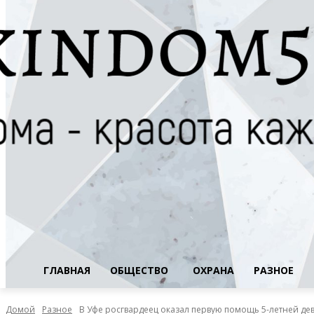
ГЛАВНАЯ
ОБЩЕСТВО
ОХРАНА
РАЗНОЕ
Домой
Разное
В Уфе росгвардеец оказал первую помощь 5-летней де