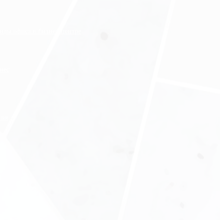
нды офиса в бизнес-центре
нес
ния