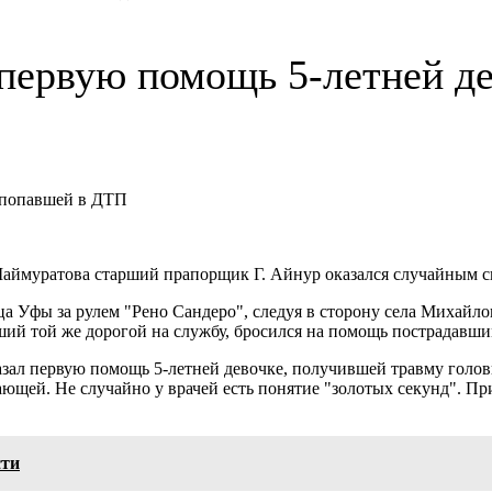
 первую помощь 5-летней д
Шаймуратова старший прапорщик Г. Айнур оказался случайным с
ца Уфы за рулем "Рено Сандеро", следуя в сторону села Михайл
ший той же дорогой на службу, бросился на помощь пострадавши
зал первую помощь 5-летней девочке, получившей травму головы.
ающей. Не случайно у врачей есть понятие "золотых секунд". П
сти