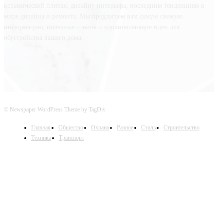
керамической плитке, дизайну интерьера, последним тенденциям в
мире дизайна и ремонта. Мы предлагаем вам самую свежую
информацию, полезные советы и вдохновляющие идеи для
обустройства вашего дома.
© Newspaper WordPress Theme by TagDiv
Главная
Общество
Охрана
Разное
Стиль
Строительство
Техника
Транспорт