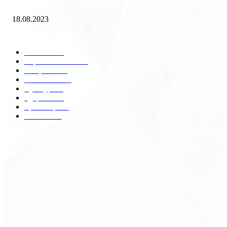
«Работа вахтой на золотодобыче: Вакансии и требования»
18.08.2023
Популярные категории
Разное
2438
Строительство
172
Общество
68
Экономика
41
Культура
31
Здоровье
29
Транспорт
29
Техника
18