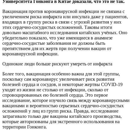
Университета Гонконга в Китае доказали, что это не так.
Вакцинация против коронавирусной инфекции не связана с
увеличением риска инфаркта или инсульта даже у пациентов,
входящих в группу риска в связи с угрозой развития у них
этих сердечно-сосудистых осложнений. Таковы итоги
довольно масштабного исследования китайских учёных. Оно
убедительно показало, что уже имеющиеся в анамнезе
сердечно-сосудистые заболевания не должны быть
препятствием для их жертв при получении вакцин от
коронавирусной инфекции.
Одинокие люди больше рискуют умереть от инфаркта
Более того, вакцинация особенно важна для этой группы,
поскольку сам коронавирус увеличивает риск развития
болезней сердца и сосудов, и некоторые жертвы COVID-19
уходят из жизни не столько от инфекции, сколько от
спровоцированных ею болезней сердца. Это первое
исследование, которое изучило связь между коронавирусными
вакцинами и вероятностью серьезных сердечно-сосудистых
осложнений у лиц из групп риска. Правда, исследование
затрагивало только две вакцины китайского производства,
которые авторизованы для экстренного использования на
территории Гонконга.