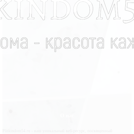
О нас
Plitkindom54.ru - ваш уникальный веб-ресурс, посвященный