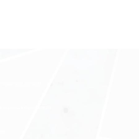
ждународного холдинга
нды офиса в бизнес-центре
нес