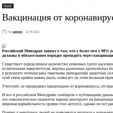
Разное
Вакцинация от коронавиру
By
admin
22.06.2022
Российский Минздрав заявил о том, что у более чем у 90% 
должны в обязательном порядке проходить через вакцинац
Существует определённое количество уязвимых групп населен
ослабленным иммунитетом, жертвы различных хронических боле
в результате лечения рака тяжёлыми препаратами защитные с
этой связи крайне важно знать, помогает ли этим больным про
Учителей, не прошедших вакцинацию от коронавируса, отстран
И вот в российском Минздраве сообщили о публикациях данны
что онкологические пациенты хорошо реагируют на вакцинаци
широкая вариабельность уровня этих антител, однако он всё р
Почему у некоторых людей не появляются антитела к коронави