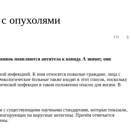
 с опухолями
212
0
вивок появляются антитела к ковиду. А значит, они
ой инфекцией. К ним относятся пожилые граждане, лица с
кологические больные также входят в этот список, поскольку
тической инфекции в таком положении опасно для жизни. В
и с существующими научными стандартами, которые показали,
 реагирующие на вирусные антигены. Причём отмечается
цины.