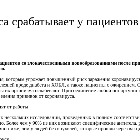
са срабатывает у пациентов
пациентов со злокачественными новообразованиями после при
ию.
ия, которым угрожает повышенный риск заражения коронавирусн
зней вроде диабета и ХОБЛ, а также пациенты с ожирением. Он
илы их организма ослабевают. Присоединение любой оппортунис
ведения прививок от коронавируса.
ят от работы
х нескольких исследований, проведённых в полном соответстви
ю. Более чем у 90% из них возникают специфические антитела,
авно ниже, чем у людей без опухолей, которые прошли через вак
русу