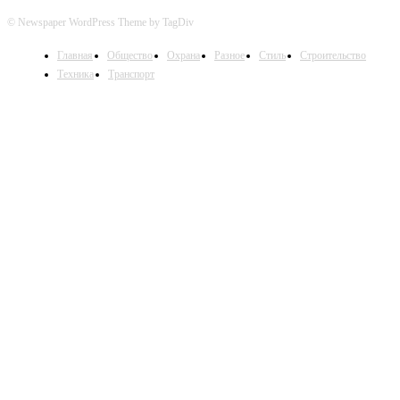
© Newspaper WordPress Theme by TagDiv
Главная
Общество
Охрана
Разное
Стиль
Строительство
Техника
Транспорт