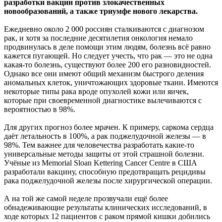
разработки
вакцин против злокачественных
новообразований, а также триумфе нового лекарства.
Ежедневно около 2 000 россиян сталкиваются с диагнозом
рак, и хотя за последние десятилетия онкология немало
продвинулась в деле помощи этим людям, болезнь всё равно
кажется пугающей. Но следует учесть, что рак — это не одна
какая-то болезнь, существуют более 200 его разновидностей.
Однако все они имеют общий механизм быстрого деления
аномальных клеток, уничтожающих здоровые ткани. Имеются
некоторые типы рака вроде опухолей кожи или яичек,
которые при своевременной диагностике вылечиваются с
вероятностью в 98%.
Для других прогноз более мрачен. К примеру, саркома сердца
даёт летальность в 100%, а рак поджелудочной железы — в
98%. Тем важнее для человечества разработать какие-то
универсальные методы защиты от этой страшной болезни.
Учёные из Memorial Sloan Kettering Cancer Centre в США
разработали вакцину, способную предотвращать рецидивы
рака поджелудочной железы после хирургической операции.
А на той же самой неделе прозвучали ещё более
обнадеживающие результаты клинических исследований, в
ходе которых 12 пациентов с раком прямой кишки добились