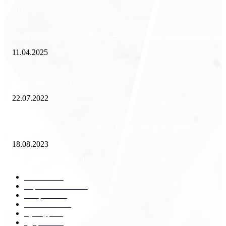
Популярное
Зачем нужен пропуск на МКАД — инструкция к свободе передвиже
11.04.2025
Как избавиться от тараканов?
22.07.2022
«Работа вахтой на золотодобыче: Вакансии и требования»
18.08.2023
Популярные категории
Разное
2438
Строительство
172
Общество
68
Экономика
41
Культура
31
Здоровье
29