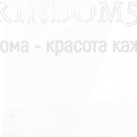
О нас
Plitkindom54.ru - ваш уникальный веб-ресурс, посвященный