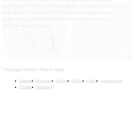
керамической плитке, дизайну интерьера, последним тенденциям в
мире дизайна и ремонта. Мы предлагаем вам самую свежую
информацию, полезные советы и вдохновляющие идеи для
обустройства вашего дома.
© Newspaper WordPress Theme by TagDiv
Главная
Общество
Охрана
Разное
Стиль
Строительство
Техника
Транспорт