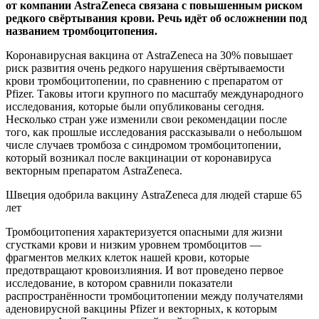
от компании AstraZeneca связана с повышенным риском
редкого свёртывания крови. Речь идёт об осложнении под
названием тромбоцитопения.
Коронавирусная вакцина от AstraZeneca на 30% повышает
риск развития очень редкого нарушения свёртываемости
крови тромбоцитопении, по сравнению с препаратом от
Pfizer. Таковы итоги крупного по масштабу международного
исследования, которые были опубликованы сегодня.
Несколько стран уже изменили свои рекомендации после
того, как прошлые исследования рассказывали о небольшом
числе случаев тромбоза с синдромом тромбоцитопении,
который возникал после вакцинации от коронавируса
векторным препаратом AstraZeneca.
Швеция одобрила вакцину AstraZeneca для людей старше 65
лет
Тромбоцитопения характеризуется опасными для жизни
сгустками крови и низким уровнем тромбоцитов —
фрагментов мелких клеток нашей крови, которые
предотвращают кровоизлияния. И вот проведено первое
исследование, в котором сравнили показатели
распространённости тромбоцитопении между получателями
аденовирусной вакцины Pfizer и векторных, к которым