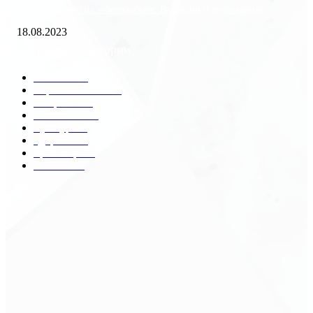
«Работа вахтой на золотодобыче: Вакансии и требования»
18.08.2023
Популярные категории
Разное
2438
Строительство
172
Общество
68
Экономика
41
Культура
31
Здоровье
29
Транспорт
29
Техника
18