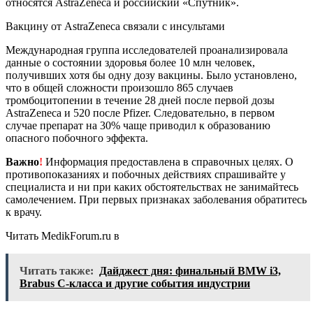
относятся AstraZeneca и российский «Спутник».
Вакцину от AstraZeneca связали с инсультами
Международная группа исследователей проанализировала
данные о состоянии здоровья более 10 млн человек,
получивших хотя бы одну дозу вакцины. Было установлено,
что в общей сложности произошло 865 случаев
тромбоцитопении в течение 28 дней после первой дозы
AstraZeneca и 520 после Pfizer. Следовательно, в первом
случае препарат на 30% чаще приводил к образованию
опасного побочного эффекта.
Важно
!
Информация предоставлена в справочных целях. О
противопоказаниях и побочных действиях спрашивайте у
специалиста и ни при каких обстоятельствах не занимайтесь
самолечением. При первых признаках заболевания обратитесь
к врачу.
Читать MedikForum.ru в
Читать также:
Дайджест дня: финальный BMW i3,
Brabus C-класса и другие события индустрии