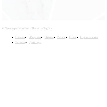
© Newspaper WordPress Theme by TagDiv
Главная
Общество
Охрана
Разное
Стиль
Строительство
Техника
Транспорт