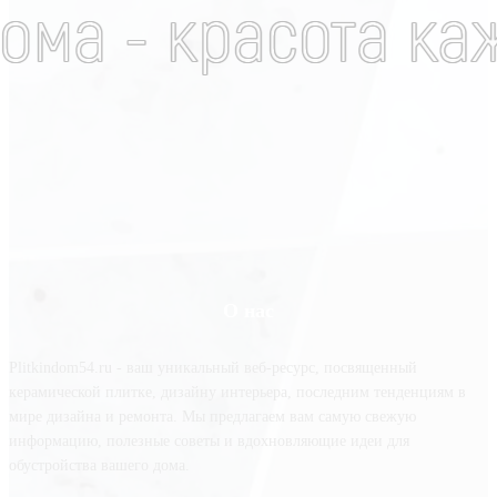
О нас
Plitkindom54.ru - ваш уникальный веб-ресурс, посвященный
керамической плитке, дизайну интерьера, последним тенденциям в
мире дизайна и ремонта. Мы предлагаем вам самую свежую
информацию, полезные советы и вдохновляющие идеи для
обустройства вашего дома.