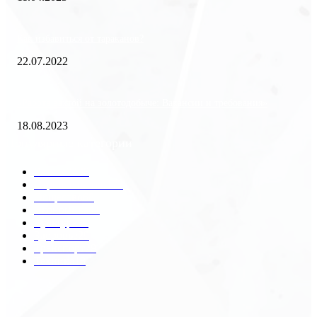
Как избавиться от тараканов?
22.07.2022
«Работа вахтой на золотодобыче: Вакансии и требования»
18.08.2023
Популярные категории
Разное
2438
Строительство
172
Общество
68
Экономика
41
Культура
31
Здоровье
29
Транспорт
29
Техника
18