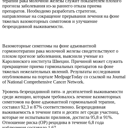
терапии рака молочной железы служит показателем плохого
прогноза заболевания из-за раннего отказа приема
препаратов. Необходимо разработать стратегии,
направленные на сокращение прерывания лечения на фоне
тяжелых вазомоторных симптомов и улучшение
безрецидивной выживаемости.
Вазомоторные симптомы на фоне адъювантной
гормонотерапии рака молочной железы свидетельствуют о
плохом прогнозе заболевания, выяснили ученые из
Каролинского института Швеции. Причиной может служить
прекращение приема гормональных препаратов на фоне
тяжелых нежелательных явлений. Результаты исследования
опубликованы на портале MedpageToday со ссылкой на Journal
of National Comprehensive Cancer Network.
Уровень безрецидивной пяти- и десятилетней выживаемости
среди женщин, которым требовалось лечение вазомоторных
симптомов на фоне адъювантной гормональной терапии,
составил 92,3 и 87% соответственно. Безрецидивная
выживаемость в течение пяти и десяти лет среди участниц,
которые не испытывали приливов, достигла 95,8 и 91%.
Отношение риска (ОР) рецидива в течение 6,8 года
наблюдения составило 1,67.