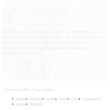
О нас
Plitkindom54.ru - ваш уникальный веб-ресурс, посвященный
керамической плитке, дизайну интерьера, последним тенденциям в
мире дизайна и ремонта. Мы предлагаем вам самую свежую
информацию, полезные советы и вдохновляющие идеи для
обустройства вашего дома.
© Newspaper WordPress Theme by TagDiv
Главная
Общество
Охрана
Разное
Стиль
Строительство
Техника
Транспорт