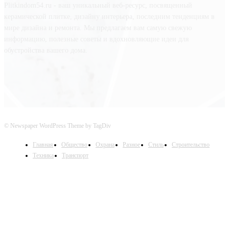
Plitkindom54.ru - ваш уникальный веб-ресурс, посвященный
керамической плитке, дизайну интерьера, последним тенденциям в
мире дизайна и ремонта. Мы предлагаем вам самую свежую
информацию, полезные советы и вдохновляющие идеи для
обустройства вашего дома.
© Newspaper WordPress Theme by TagDiv
Главная
Общество
Охрана
Разное
Стиль
Строительство
Техника
Транспорт