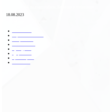
«Работа вахтой на золотодобыче: Вакансии и требования»
18.08.2023
Популярные категории
Разное
2438
Строительство
172
Общество
68
Экономика
41
Культура
31
Здоровье
29
Транспорт
29
Техника
18