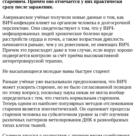
старением. Причём оно
отмечается у них практически
сразу после заражения.
Американские учёные получили новые данные о том, как
ВИЧ-инфекция влияет на организм человека в долгосрочной
перспективе. Они свидетельствуют о том, что у ВИЧ-
инфицированных людей хронические болезни вроде
расстройств сердца и почек, а также возрастная дряхлость
начинаются раньше, чем у их ровесников, не имеющих ВИЧ.
Причем это происходит даже в том случае, если вирус хорошо
подвергается контролю за счёт приёма высокоактивной
антиретровирусной терапии.
Не высыпающиеся молодые мамы быстрее стареют
Раньше учёные уже высказывали предположения, что ВИЧ
может ускорить старение, но не было согласованной позиции
по этому вопросу, поскольку наука никак не могла вообще
определиться с тем, что считать нормальным старением.
Теперь одним из наиболее популярных методов отслеживания
старения является эпигенетический. Он оценивает процессы
старения человека на субклеточном уровне за счёт изучения
различных паттернов метилирования ДНК в разнообразных
типах клеток тканей.
Соленые закуски у подростков с лишним весом содействуют