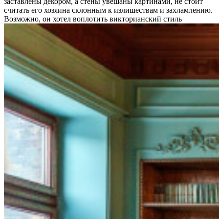
заставлены декором, а стены увешаны картинами, не стоит
считать его хозяина склонным к излишествам и захламлению.
Возможно, он хотел воплотить викторианский стиль