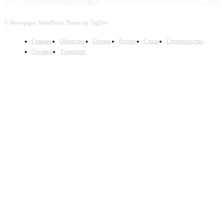
© Newspaper WordPress Theme by TagDiv
Главная
Общество
Охрана
Разное
Стиль
Строительство
Техника
Транспорт