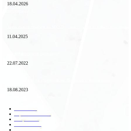
18.04.2026
Популярное
Зачем нужен пропуск на МКАД — инструкция к свободе передвиже
11.04.2025
Как избавиться от тараканов?
22.07.2022
«Работа вахтой на золотодобыче: Вакансии и требования»
18.08.2023
Популярные категории
Разное
2438
Строительство
172
Общество
68
Экономика
41
Культура
31