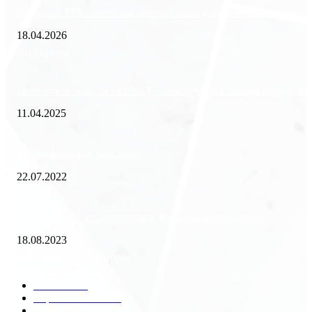
Внедрение ERP-систем: как автоматизация управления влияет на биз
18.04.2026
Популярное
Зачем нужен пропуск на МКАД — инструкция к свободе передвиже
11.04.2025
Как избавиться от тараканов?
22.07.2022
«Работа вахтой на золотодобыче: Вакансии и требования»
18.08.2023
Популярные категории
Разное
2438
Строительство
172
Общество
68