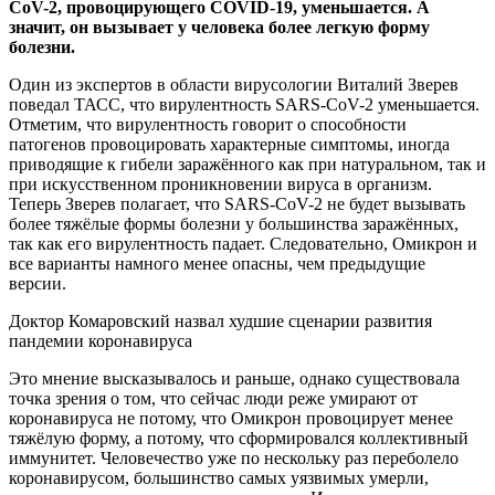
CoV-2, провоцирующего COVID-19, уменьшается. А
значит, он вызывает у человека более легкую форму
болезни.
Один из
экспертов в области вирусологии Виталий Зверев
поведал ТАСС, что вирулентность SARS-CoV-2 уменьшается.
Отметим, что вирулентность говорит о способности
патогенов провоцировать характерные симптомы, иногда
приводящие к гибели заражённого как при натуральном, так и
при искусственном проникновении вируса в организм.
Теперь Зверев полагает, что SARS-CoV-2 не будет вызывать
более тяжёлые формы болезни у большинства заражённых,
так как его вирулентность падает. Следовательно, Омикрон и
все варианты намного менее опасны, чем предыдущие
версии.
Доктор Комаровский назвал худшие сценарии развития
пандемии коронавируса
Это мнение высказывалось и раньше, однако существовала
точка зрения о том, что сейчас люди реже умирают от
коронавируса не потому, что Омикрон провоцирует менее
тяжёлую форму, а потому, что сформировался коллективный
иммунитет. Человечество уже по нескольку раз переболело
коронавирусом, большинство самых уязвимых умерли,