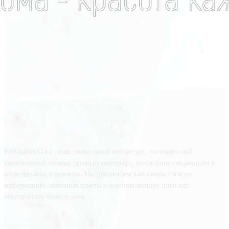
О нас
Plitkindom54.ru - ваш уникальный веб-ресурс, посвященный
керамической плитке, дизайну интерьера, последним тенденциям в
мире дизайна и ремонта. Мы предлагаем вам самую свежую
информацию, полезные советы и вдохновляющие идеи для
обустройства вашего дома.