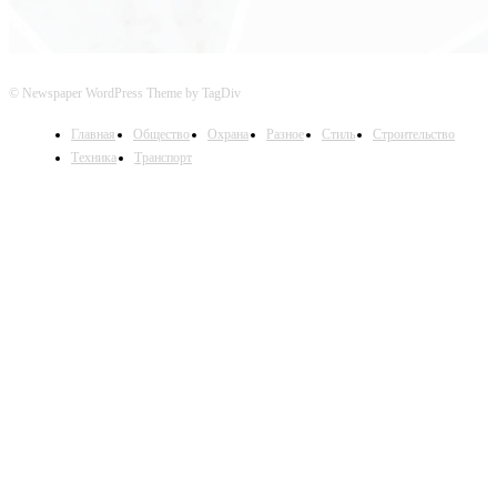
© Newspaper WordPress Theme by TagDiv
Главная
Общество
Охрана
Разное
Стиль
Строительство
Техника
Транспорт