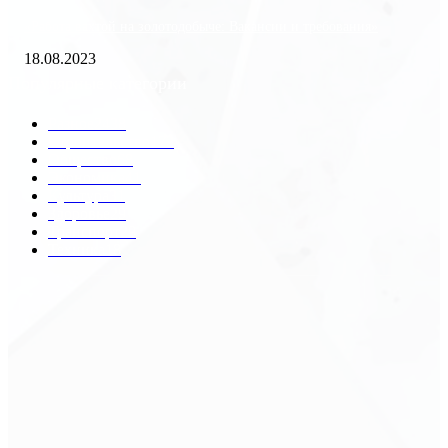
«Работа вахтой на золотодобыче: Вакансии и требования»
18.08.2023
Популярные категории
Разное
2438
Строительство
172
Общество
68
Экономика
41
Культура
31
Здоровье
29
Транспорт
29
Техника
18