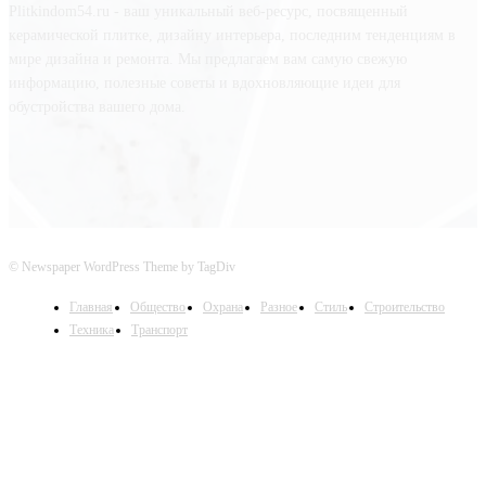
Plitkindom54.ru - ваш уникальный веб-ресурс, посвященный
керамической плитке, дизайну интерьера, последним тенденциям в
мире дизайна и ремонта. Мы предлагаем вам самую свежую
информацию, полезные советы и вдохновляющие идеи для
обустройства вашего дома.
© Newspaper WordPress Theme by TagDiv
Главная
Общество
Охрана
Разное
Стиль
Строительство
Техника
Транспорт