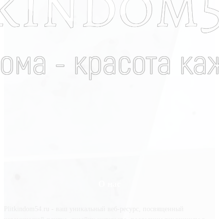
О нас
Plitkindom54.ru - ваш уникальный веб-ресурс, посвященный