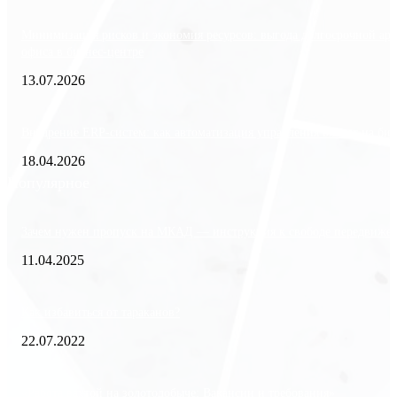
Минимизация рисков и экономия ресурсов: выгода долгосрочной ар
офиса в бизнес-центре
13.07.2026
Внедрение ERP-систем: как автоматизация управления влияет на биз
18.04.2026
Популярное
Зачем нужен пропуск на МКАД — инструкция к свободе передвиже
11.04.2025
Как избавиться от тараканов?
22.07.2022
«Работа вахтой на золотодобыче: Вакансии и требования»