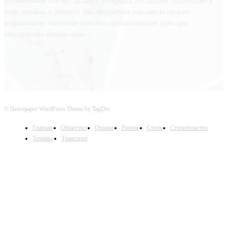
керамической плитке, дизайну интерьера, последним тенденциям в
мире дизайна и ремонта. Мы предлагаем вам самую свежую
информацию, полезные советы и вдохновляющие идеи для
обустройства вашего дома.
© Newspaper WordPress Theme by TagDiv
Главная
Общество
Охрана
Разное
Стиль
Строительство
Техника
Транспорт