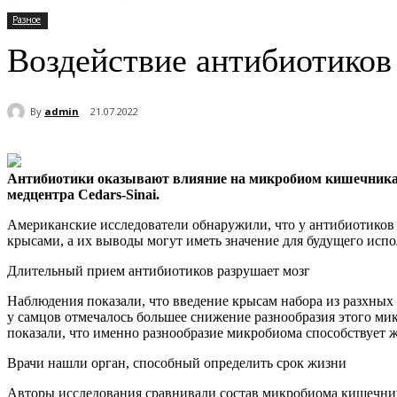
Разное
Воздействие антибиотиков 
By
admin
21.07.2022
Антибиотики оказывают влияние на микробиом кишечника в
медцентра Cedars-Sinai.
Американские исследователи обнаружили, что у антибиотиков 
крысами, а их выводы могут иметь значение для будущего исп
Длительный прием антибиотиков разрушает мозг
Наблюдения показали, что введение крысам набора из разхных 
у самцов отмечалось большее снижение разнообразия этого ми
показали, что именно разнообразие микробиома способствует 
Врачи нашли орган, способный определить срок жизни
Авторы исследования сравнивали состав микробиома кишечника