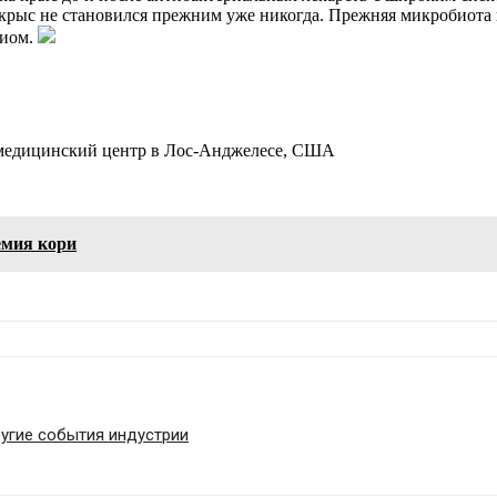
рыс не становился прежним уже никогда. Прежняя микробиота не 
биом.
медицинский центр в Лос-Анджелесе, США
емия кори
ругие события индустрии