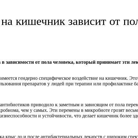
на кишечник зависит от по
 зависимости от пола человека, который принимает эти ле
имеется гендерно специфическое воздействие на кишечник. Это
ользования препаратов у людей при терапии или профилактике 
антибиотиков приводило к заметным и зависящим от пола перемен
кробиома, чем у самых. Эти перемены в микробиоте грозят вес
жизнеспособности и устойчивости, что делает кишечник более з
 крыс до и после антибактериальных лекарств с широким спект