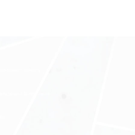
ждународного холдинга
нды офиса в бизнес-центре
нес