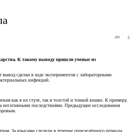
ла
289
0
карства. К такому выводу пришли ученые из
т вывод сделан в ходе экспериментов с лабораторными
бактериальных инфекций.
ам как в их стуле, так в толстой и тонкой кишке. К примеру,
ьма негативными последствиями. Предыдущие исследования
доровым.
ром. За крысами следили в течение определённого периода