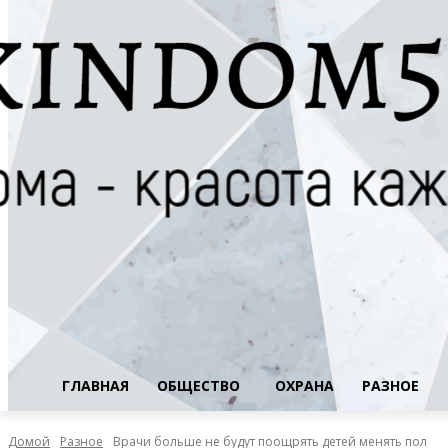
ГЛАВНАЯ
ОБЩЕСТВО
ОХРАНА
РАЗНОЕ
Домой
Разное
Врачи больше не будут поощрять детей менять пол