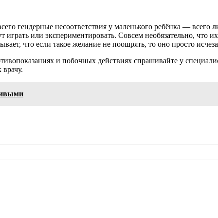
его гендерные несоответствия у маленького ребёнка — всего лиш
ут играть или экспериментировать. Совсем необязательно, что 
вает, что если такое желание не поощрять, то оно просто исчеза
ивопоказаниях и побочных действиях спрашивайте у специалист
 врачу.
ливыми