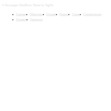
© Newspaper WordPress Theme by TagDiv
Главная
Общество
Охрана
Разное
Стиль
Строительство
Техника
Транспорт