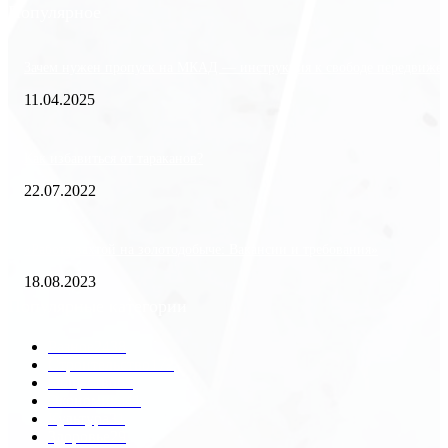
Популярное
Зачем нужен пропуск на МКАД — инструкция к свободе передвиже
11.04.2025
Как избавиться от тараканов?
22.07.2022
«Работа вахтой на золотодобыче: Вакансии и требования»
18.08.2023
Популярные категории
Разное
2438
Строительство
172
Общество
68
Экономика
41
Культура
31
Здоровье
29