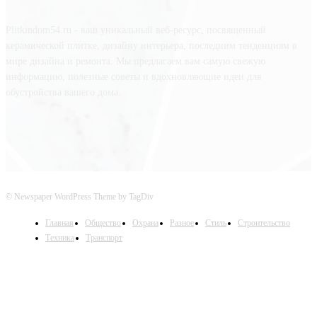
Plitkindom54.ru - ваш уникальный веб-ресурс, посвященный
керамической плитке, дизайну интерьера, последним тенденциям в
мире дизайна и ремонта. Мы предлагаем вам самую свежую
информацию, полезные советы и вдохновляющие идеи для
обустройства вашего дома.
© Newspaper WordPress Theme by TagDiv
Главная
Общество
Охрана
Разное
Стиль
Строительство
Техника
Транспорт