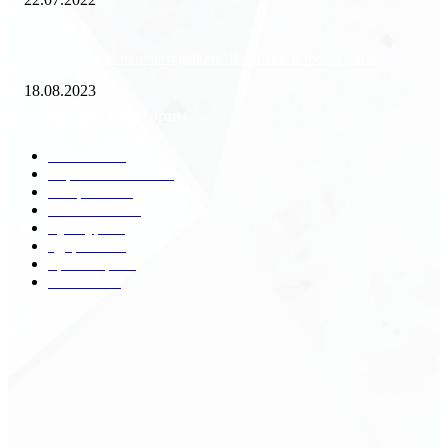
«Работа вахтой на золотодобыче: Вакансии и требования»
18.08.2023
Популярные категории
Разное
2438
Строительство
172
Общество
68
Экономика
41
Культура
31
Здоровье
29
Транспорт
29
Техника
18