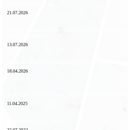
международного холдинга
21.07.2026
Минимизация рисков и экономия ресурсов: выгода долгосрочной ар
офиса в бизнес-центре
13.07.2026
Внедрение ERP-систем: как автоматизация управления влияет на биз
18.04.2026
Популярное
Зачем нужен пропуск на МКАД — инструкция к свободе передвиже
11.04.2025
Как избавиться от тараканов?
22.07.2022