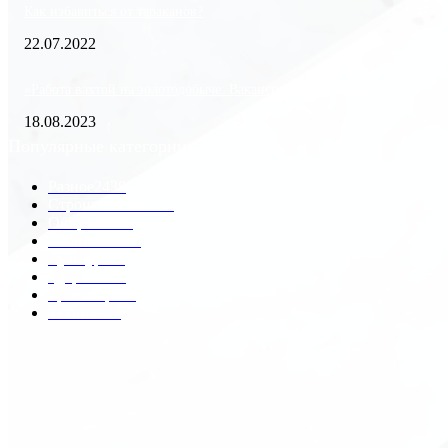
Как избавиться от тараканов?
22.07.2022
«Работа вахтой на золотодобыче: Вакансии и требования»
18.08.2023
Популярные категории
Разное
2438
Строительство
172
Общество
68
Экономика
41
Культура
31
Здоровье
29
Транспорт
29
Техника
18