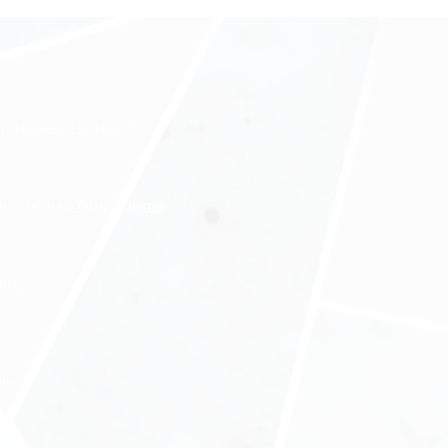
ждународного холдинга
нды офиса в бизнес-центре
нес
ния