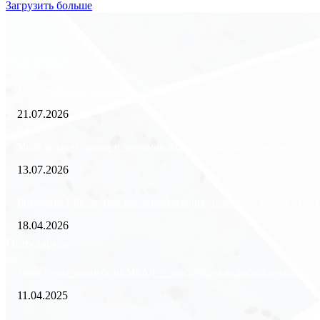
Загрузить больше
Экономика
Freedom Finance: история, направления деятельности и развитие ме
21.07.2026
Минимизация рисков и экономия ресурсов: выгода долгосрочной аре
13.07.2026
Внедрение ERP-систем: как автоматизация управления влияет на биз
18.04.2026
Популярное
Зачем нужен пропуск на МКАД — инструкция к свободе передвиже
11.04.2025