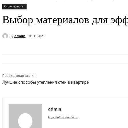
Строительство
Выбор материалов для эфф
By
admin
01.11.2021
Предыдущая статья
Лучшие способы утепления стен в квартире
admin
https://plitkindom54.ru