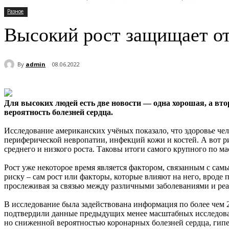
Разное
Высокий рост защищает от
By
admin
08.06.2022
Для высоких людей есть две новости — одна хорошая, а вто
вероятность болезней сердца.
Исследование американских учёных показало, что здоровье чел
периферической невропатии, инфекций кожи и костей. А вот ри
среднего и низкого роста. Таковы итоги самого крупного по м
Рост уже некоторое время является фактором, связанным с сам
риску – сам рост или факторы, которые влияют на него, вроде
прослеживая за связью между различными заболеваниями и реа
В исследование была задействована информация по более чем 
подтвердили данные предыдущих менее масштабных исследован
но сниженной вероятностью коронарных болезней сердца, гипе