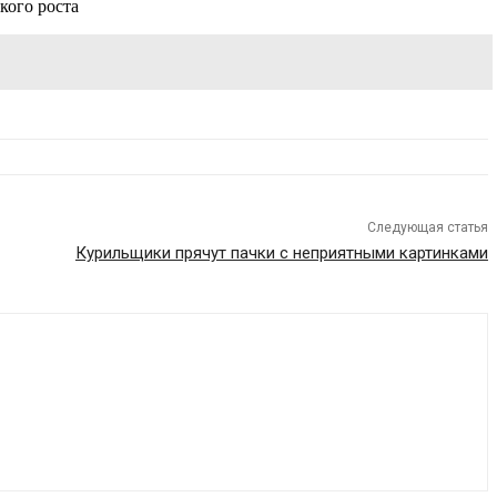
кого роста
Следующая статья
Курильщики прячут пачки с неприятными картинками