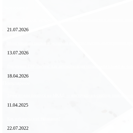
Экономика
Freedom Finance: история, направления деятельности и развитие ме
21.07.2026
Минимизация рисков и экономия ресурсов: выгода долгосрочной аре
13.07.2026
Внедрение ERP-систем: как автоматизация управления влияет на биз
18.04.2026
Популярное
Зачем нужен пропуск на МКАД — инструкция к свободе передвиже
11.04.2025
Как избавиться от тараканов?
22.07.2022