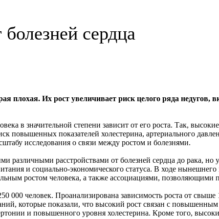
 болезней сердца
рая плохая. Их рост увеличивает риск целого ряда недугов, 
овека в значительной степени зависит от его роста. Так, высо
ск повышенных показателей холестерина, артериального давлени
асштабу исследования о связи между ростом и болезнями.
ыми различными расстройствами от болезней сердца до рака, но 
 питания и социально-экономического статуса. В ходе нынешнего
льным ростом человека, а также ассоциациями, позволяющими п
250 000 человек. Проанализирована зависимость роста от свыше
ий, которые показали, что высокий рост связан с повышенным 
ртонии и повышенного уровня холестерина. Кроме того, высоки