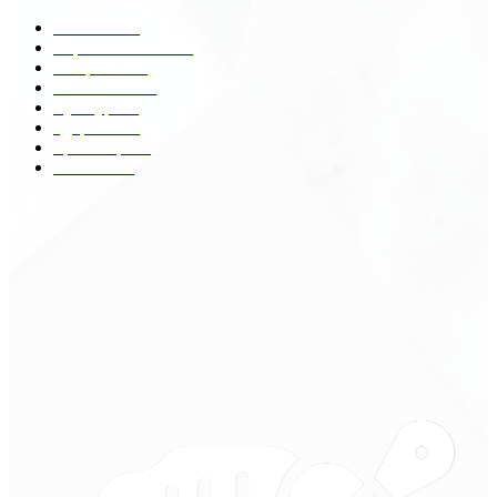
Разное
2438
Строительство
172
Общество
68
Экономика
41
Культура
31
Здоровье
29
Транспорт
29
Техника
18