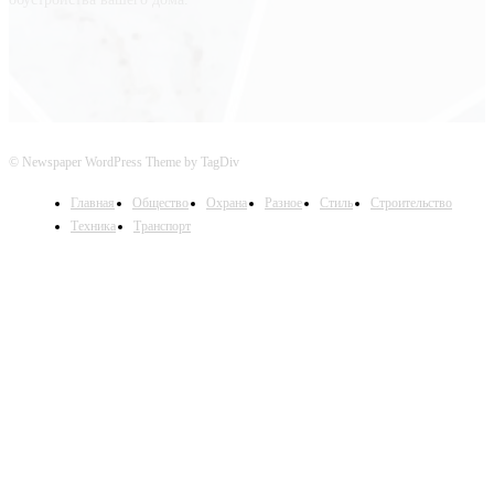
© Newspaper WordPress Theme by TagDiv
Главная
Общество
Охрана
Разное
Стиль
Строительство
Техника
Транспорт