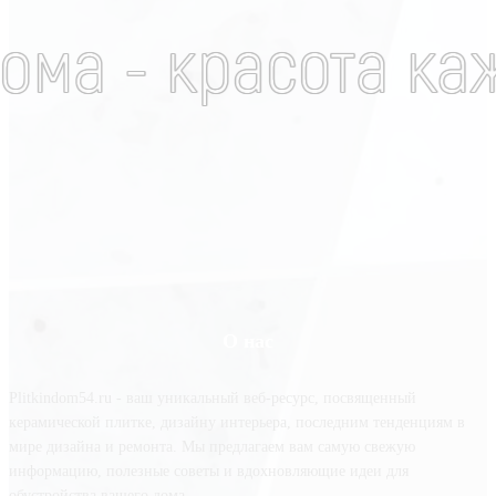
О нас
Plitkindom54.ru - ваш уникальный веб-ресурс, посвященный
керамической плитке, дизайну интерьера, последним тенденциям в
мире дизайна и ремонта. Мы предлагаем вам самую свежую
информацию, полезные советы и вдохновляющие идеи для
обустройства вашего дома.