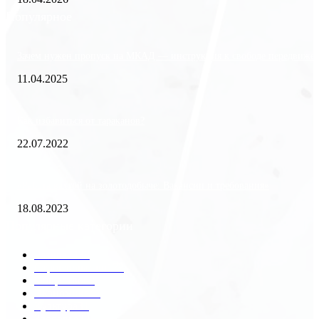
Популярное
Зачем нужен пропуск на МКАД — инструкция к свободе передвиже
11.04.2025
Как избавиться от тараканов?
22.07.2022
«Работа вахтой на золотодобыче: Вакансии и требования»
18.08.2023
Популярные категории
Разное
2438
Строительство
172
Общество
68
Экономика
41
Культура
31
Здоровье
29