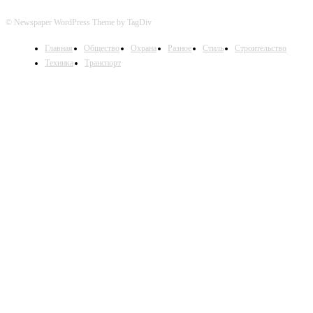
© Newspaper WordPress Theme by TagDiv
Главная
Общество
Охрана
Разное
Стиль
Строительство
Техника
Транспорт