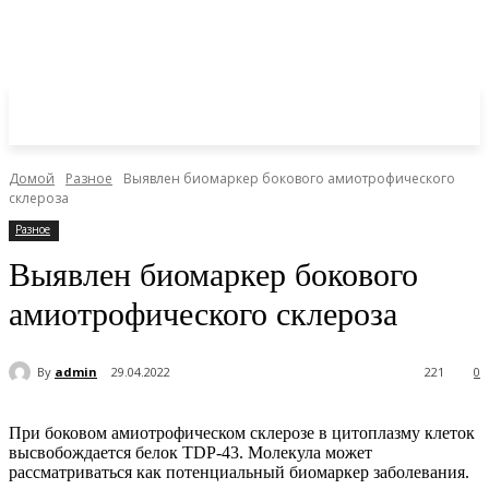
Домой
Разное
Выявлен биомаркер бокового амиотрофического
склероза
Разное
Выявлен биомаркер бокового
амиотрофического склероза
By
admin
29.04.2022
221
0
При боковом амиотрофическом склерозе в цитоплазму клеток
высвобождается белок TDP-43. Молекула может
рассматриваться как потенциальный биомаркер заболевания.