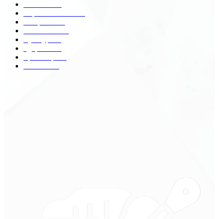
Разное
2438
Строительство
172
Общество
68
Экономика
41
Культура
31
Здоровье
29
Транспорт
29
Техника
18