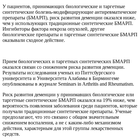
У пациентов, принимающих биологические и таргетные
синтетические болезнь-модифицирующие антиревматические
препараты (БМАРП), риск развития деменции оказался
ниже,
чем у использующих традиционные синтетические БМАРП.
Ингибиторы фактора некроза опухолей, другие
биологические препараты и таргетные синтетические БМАРП
оказывали сходное действие.
Прием биологических и таргетных синтетических БМАРП
оказался связан со снижением риска развития деменции.
Результаты исследования ученых из Питтсбургского
университета и Университета Алабамы в Бирмингеме
опубликованы в журнале Seminars in Arthritis and Rheumatism.
Риск развития деменции у принимавших биологические или
таргетные синтетические БМАРП оказался на 19% ниже, чем
вероятность появления заболевания среди пациентов, которые
получали традиционные синтетические препараты. Ученые
предполагают, что это связано с общим значительным
снижением воспаления, а не с каким-либо механизмом
действия, характерным для этой группы лекарственных
средств.