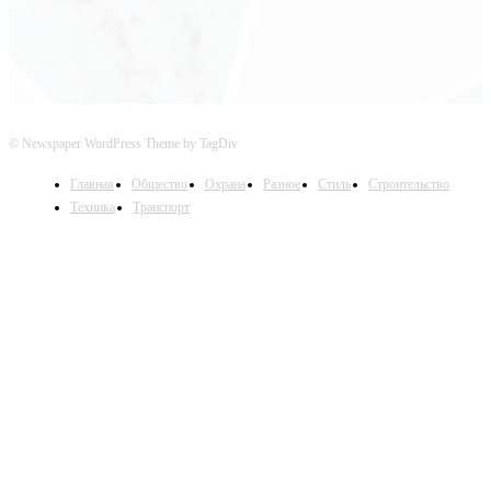
© Newspaper WordPress Theme by TagDiv
Главная
Общество
Охрана
Разное
Стиль
Строительство
Техника
Транспорт