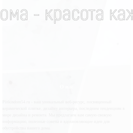
О нас
Plitkindom54.ru - ваш уникальный веб-ресурс, посвященный
керамической плитке, дизайну интерьера, последним тенденциям в
мире дизайна и ремонта. Мы предлагаем вам самую свежую
информацию, полезные советы и вдохновляющие идеи для
обустройства вашего дома.