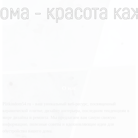
О нас
Plitkindom54.ru - ваш уникальный веб-ресурс, посвященный
керамической плитке, дизайну интерьера, последним тенденциям в
мире дизайна и ремонта. Мы предлагаем вам самую свежую
информацию, полезные советы и вдохновляющие идеи для
обустройства вашего дома.