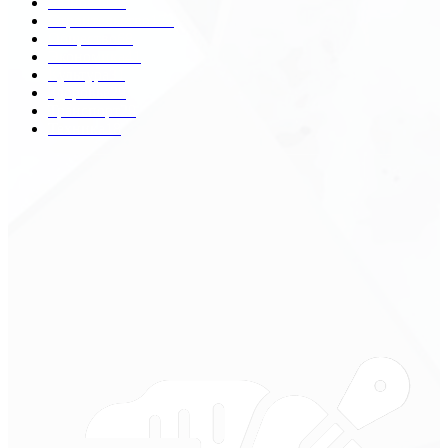
Разное
2438
Строительство
172
Общество
68
Экономика
41
Культура
31
Здоровье
29
Транспорт
29
Техника
18