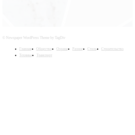
© Newspaper WordPress Theme by TagDiv
Главная
Общество
Охрана
Разное
Стиль
Строительство
Техника
Транспорт