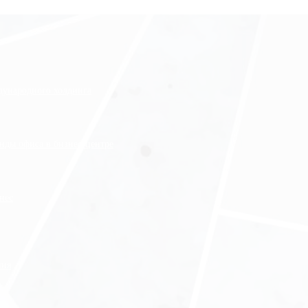
ждународного холдинга
нды офиса в бизнес-центре
нес
ния