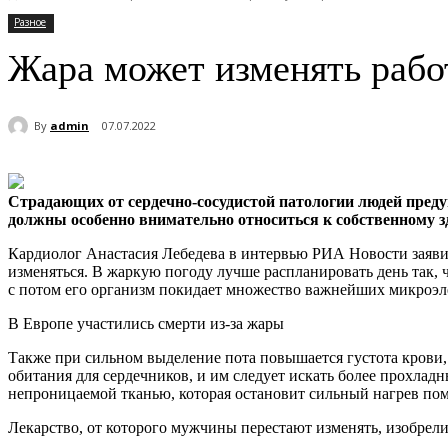
Разное
Жара может изменять рабо
By
admin
07.07.2022
Страдающих от сердечно-сосудистой патологии людей преду
должны особенно внимательно относиться к собственному 
Кардиолог Анастасия Лебедева в интервью РИА Новости заявил
изменяться. В жаркую погоду лучше распланировать день так, чт
с потом его организм покидает множество важнейших микроэл
В Европе участились смерти из-за жары
Также при сильном выделение пота повышается густота крови, 
обитания для сердечников, и им следует искать более прохладн
непроницаемой тканью, которая остановит сильный нагрев по
Лекарство, от которого мужчины перестают изменять, изобрел