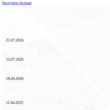
Загрузить больше
Экономика
Freedom Finance: история, направления деятельности и развитие ме
21.07.2026
Минимизация рисков и экономия ресурсов: выгода долгосрочной аре
13.07.2026
Внедрение ERP-систем: как автоматизация управления влияет на биз
18.04.2026
Популярное
Зачем нужен пропуск на МКАД — инструкция к свободе передвиже
11.04.2025