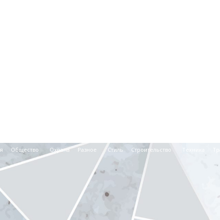
я
Общество
Охрана
Разное
Стиль
Строительство
Техника
Тр