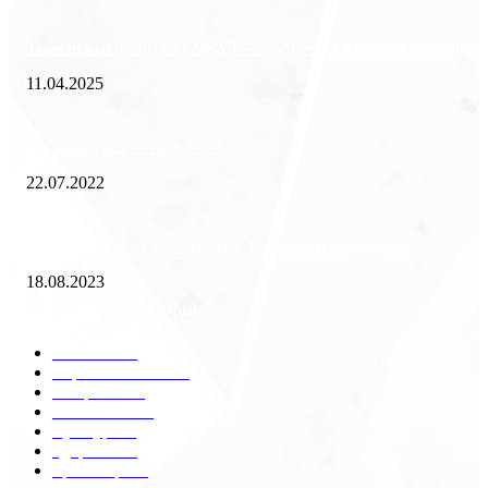
Зачем нужен пропуск на МКАД — инструкция к свободе передвиже
11.04.2025
Как избавиться от тараканов?
22.07.2022
«Работа вахтой на золотодобыче: Вакансии и требования»
18.08.2023
Популярные категории
Разное
2438
Строительство
172
Общество
68
Экономика
41
Культура
31
Здоровье
29
Транспорт
29