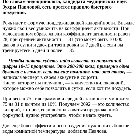
По словам эндокринолога, кандидата медицинских наук
Зухры Павловой, есть простое правило быстрого
похудения.
Речь идет о формуле поддерживающей калорийности.
Вначале
нужно свой вес умножить на коэффициент активности. При
малоактивном образе жизни коэффициент активности равен
28, при средней активности — 31 (это могут быть 10 000
шагов в сутки и две-три тренировки за 7 дней), а если вы
тренируетесь 5 дней и более — 35.
— Чтобы начать худеть, надо вычесть из полученной
цифры 10-15 процентов. Это 200-300 ккал, примерно одна
булочка с изюмом, если вы еще помните, что это такое,
—
написала эксперт в своем аккаунте в соцсети.
Число, которое вы получили, — количество килокалорий,
которое можно себе позволить в сутки, если хотите похудеть.
При весе в 75 килограммов и средней активности умножим
75 на 31 и вычтем из 10%. Получаем 2092 — это количество
калорий, которое, если воспользоваться предложенной
формулой, нужно употреблять, чтобы начать худеть.
Для еще более эффективного похудения нужно пить больше
воды комнатной температуры, добавила Павлова.