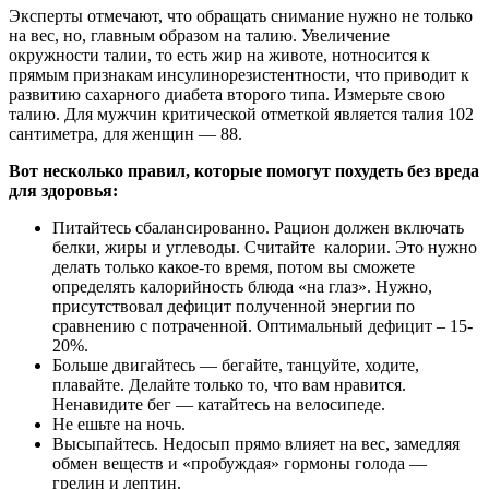
Эксперты отмечают, что обращать снимание нужно не только
на вес, но, главным образом на талию. Увеличение
окружности талии, то есть жир на животе, нотносится к
прямым признакам инсулинорезистентности, что приводит к
развитию сахарного диабета второго типа. Измерьте свою
талию. Для мужчин критической отметкой является талия 102
сантиметра, для женщин — 88.
Вот несколько правил, которые помогут похудеть без вреда
для здоровья:
Питайтесь сбалансированно. Рацион должен включать
белки, жиры и углеводы. Считайте калории. Это нужно
делать только какое-то время, потом вы сможете
определять калорийность блюда «на глаз». Нужно,
присутствовал дефицит полученной энергии по
сравнению с потраченной. Оптимальный дефицит – 15-
20%.
Больше двигайтесь — бегайте, танцуйте, ходите,
плавайте. Делайте только то, что вам нравится.
Ненавидите бег — катайтесь на велосипеде.
Не ешьте на ночь.
Высыпайтесь. Недосып прямо влияет на вес, замедляя
обмен веществ и «пробуждая» гормоны голода —
грелин и лептин.