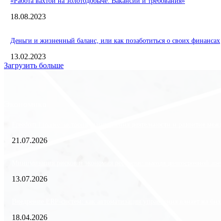
«Работа вахтой на золотодобыче: Вакансии и требования»
18.08.2023
Деньги и жизненный баланс, или как позаботиться о своих финансах
13.02.2023
Загрузить больше
Экономика
Freedom Finance: история, направления деятельности и развитие ме
21.07.2026
Минимизация рисков и экономия ресурсов: выгода долгосрочной аре
13.07.2026
Внедрение ERP-систем: как автоматизация управления влияет на биз
18.04.2026