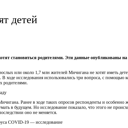
ят детей
 хотят становиться родителями. Эти данные опубликованы н
слых или около 1,7 млн жителей Мичигана не хотят иметь детей
 В ходе исследования использовались три вопроса, с помощью 
их родителями.
наду
Мичигана. Ранее в ходе таких опросов респонденты и особенно 
умать в будущем. Но исследование показало, что этого не проис
впоследствии оно не меняется.
ируса COVID-19 — исследование