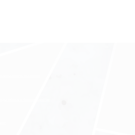
ждународного холдинга
нды офиса в бизнес-центре
нес