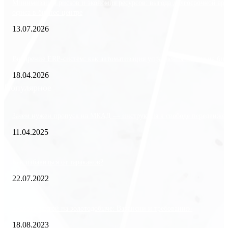
Минимизация рисков и экономия ресурсов: выгода долгосрочной ар
офиса в бизнес-центре
13.07.2026
Внедрение ERP-систем: как автоматизация управления влияет на биз
18.04.2026
Популярное
Зачем нужен пропуск на МКАД — инструкция к свободе передвиже
11.04.2025
Как избавиться от тараканов?
22.07.2022
«Работа вахтой на золотодобыче: Вакансии и требования»
18.08.2023