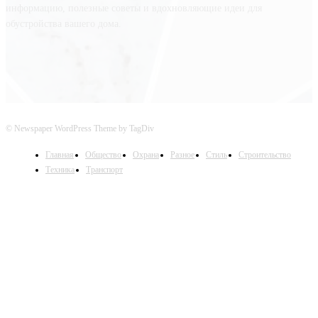
информацию, полезные советы и вдохновляющие идеи для
обустройства вашего дома.
© Newspaper WordPress Theme by TagDiv
Главная
Общество
Охрана
Разное
Стиль
Строительство
Техника
Транспорт