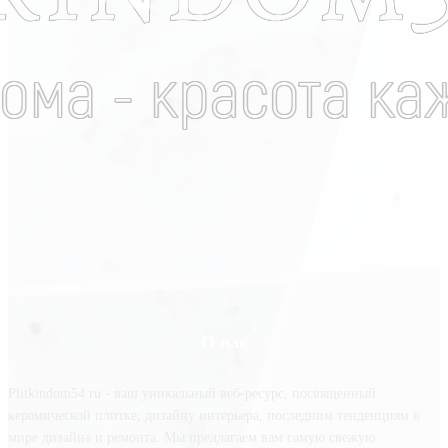
О нас
Plitkindom54.ru - ваш уникальный веб-ресурс, посвященный
керамической плитке, дизайну интерьера, последним тенденциям в
мире дизайна и ремонта. Мы предлагаем вам самую свежую