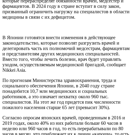
которые перераспределят обязанности врачей, медсестер и
фармацевтов. В 2024 году в стране вступит в силу закон,
призванный ограничить нагрузку на специалистов в области
медицины в связи с их дефицитом.
В Японии готовятся внести изменения в действующее
законодательство, которые позволят разгрузить врачей и
делегировать часть их полномочий медсестрам, фармацевтам
и представителям других медицинских специальностей.
Вместо того, чтобы лечить болезни, врач будет управлять
уходом, осуществляемым медицинской бригадой, сообщает
Nikkei Asia.
По прогнозам Министерства здравоохранения, труда и
социального обеспечения Японии, в 2040 году стране
понадобится 10,7 млн медицинских и социальных
работников, а это означает нехватку около 960 тыс.
специалистов. На этот же год придется пик численности
пожилого населения старше 65 лет (превысит 30%).
Согласно опросам японских врачей, проведенным в 2016 и
2019 годах, около 40% из них работали больше 60 часов в
неделю или 960 часов в год, то есть перерабатывали по 80
часов в месяц, что приближает их к линии «кароши», то есть