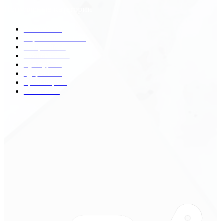
Популярные категории
Разное
2438
Строительство
172
Общество
68
Экономика
41
Культура
31
Здоровье
29
Транспорт
29
Техника
18