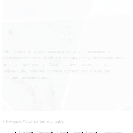
О нас
Plitkindom54.ru - ваш уникальный веб-ресурс, посвященный
керамической плитке, дизайну интерьера, последним тенденциям в
мире дизайна и ремонта. Мы предлагаем вам самую свежую
информацию, полезные советы и вдохновляющие идеи для
обустройства вашего дома.
© Newspaper WordPress Theme by TagDiv
Главная
Общество
Охрана
Разное
Стиль
Строительство