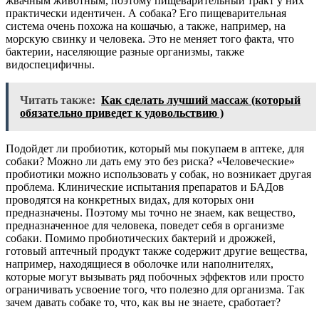
жвачным животным, поэтому пищеварительный тракт у них
практически идентичен. А собака? Его пищеварительная
система очень похожа на кошачью, а также, например, на
морскую свинку и человека. Это не меняет того факта, что
бактерии, населяющие разные организмы, также
видоспецифичны.
Читать также:
Как сделать лучший массаж (который
обязательно приведет к удовольствию )
Подойдет ли пробиотик, который мы покупаем в аптеке, для
собаки? Можно ли дать ему это без риска? «Человеческие»
пробиотики можно использовать у собак, но возникает другая
проблема. Клинические испытания препаратов и БАДов
проводятся на конкретных видах, для которых они
предназначены. Поэтому мы точно не знаем, как вещество,
предназначенное для человека, поведет себя в организме
собаки. Помимо пробиотических бактерий и дрожжей,
готовый аптечный продукт также содержит другие вещества,
например, находящиеся в оболочке или наполнителях,
которые могут вызывать ряд побочных эффектов или просто
ограничивать усвоение того, что полезно для организма. Так
зачем давать собаке то, что, как вы не знаете, сработает?