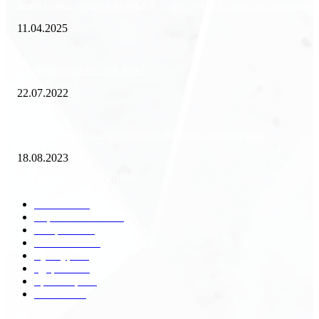
Зачем нужен пропуск на МКАД — инструкция к свободе передвиже
11.04.2025
Как избавиться от тараканов?
22.07.2022
«Работа вахтой на золотодобыче: Вакансии и требования»
18.08.2023
Популярные категории
Разное
2438
Строительство
172
Общество
68
Экономика
41
Культура
31
Здоровье
29
Транспорт
29
Техника
18