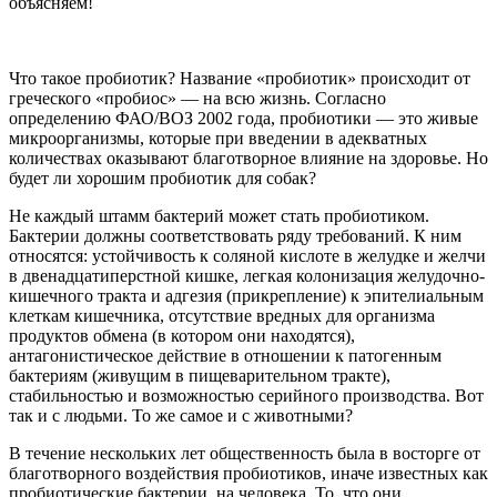
объясняем!
Что такое пробиотик? Название «пробиотик» происходит от
греческого «пробиос» — на всю жизнь. Согласно
определению ФАО/ВОЗ 2002 года, пробиотики — это живые
микроорганизмы, которые при введении в адекватных
количествах оказывают благотворное влияние на здоровье. Но
будет ли хорошим пробиотик для собак?
Не каждый штамм бактерий может стать пробиотиком.
Бактерии должны соответствовать ряду требований. К ним
относятся: устойчивость к соляной кислоте в желудке и желчи
в двенадцатиперстной кишке, легкая колонизация желудочно-
кишечного тракта и адгезия (прикрепление) к эпителиальным
клеткам кишечника, отсутствие вредных для организма
продуктов обмена (в котором они находятся),
антагонистическое действие в отношении к патогенным
бактериям (живущим в пищеварительном тракте),
стабильностью и возможностью серийного производства. Вот
так и с людьми. То же самое и с животными?
В течение нескольких лет общественность была в восторге от
благотворного воздействия пробиотиков, иначе известных как
пробиотические бактерии, на человека. То, что они