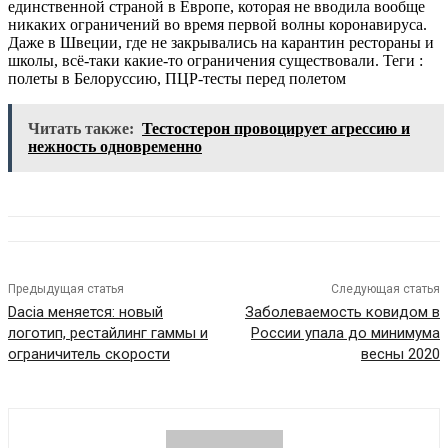
единственной страной в Европе, которая не вводила вообще
никаких ограничений во время первой волны коронавируса.
Даже в Швеции, где не закрывались на карантин рестораны и
школы, всё-таки какие-то ограничения существовали.
Теги :
полеты в Белоруссию, ПЦР-тесты перед полетом
Читать также:
Тестостерон провоцирует агрессию и
нежность одновременно
Предыдущая статья
Следующая статья
Dacia меняется: новый
Заболеваемость ковидом в
логотип, рестайлинг гаммы и
России упала до минимума
ограничитель скорости
весны 2020