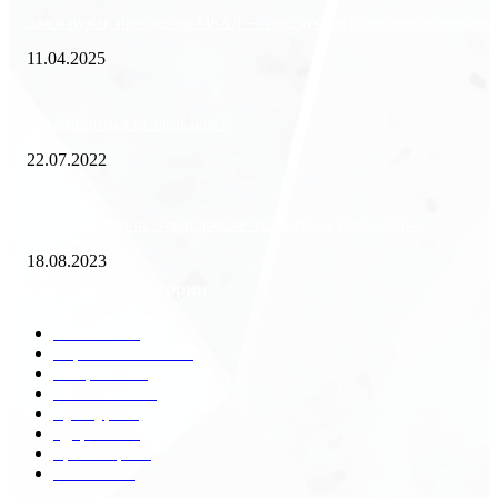
Зачем нужен пропуск на МКАД — инструкция к свободе передвиже
11.04.2025
Как избавиться от тараканов?
22.07.2022
«Работа вахтой на золотодобыче: Вакансии и требования»
18.08.2023
Популярные категории
Разное
2438
Строительство
172
Общество
68
Экономика
41
Культура
31
Здоровье
29
Транспорт
29
Техника
18