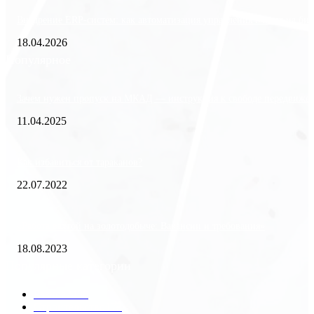
Внедрение ERP-систем: как автоматизация управления влияет на биз
18.04.2026
Популярное
Зачем нужен пропуск на МКАД — инструкция к свободе передвиже
11.04.2025
Как избавиться от тараканов?
22.07.2022
«Работа вахтой на золотодобыче: Вакансии и требования»
18.08.2023
Популярные категории
Разное
2438
Строительство
172