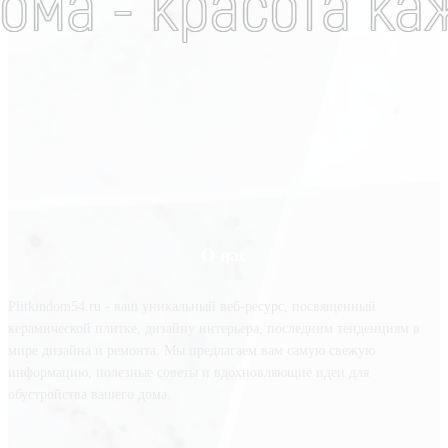
О нас
Plitkindom54.ru - ваш уникальный веб-ресурс, посвященный
керамической плитке, дизайну интерьера, последним тенденциям в
мире дизайна и ремонта. Мы предлагаем вам самую свежую
информацию, полезные советы и вдохновляющие идеи для
обустройства вашего дома.