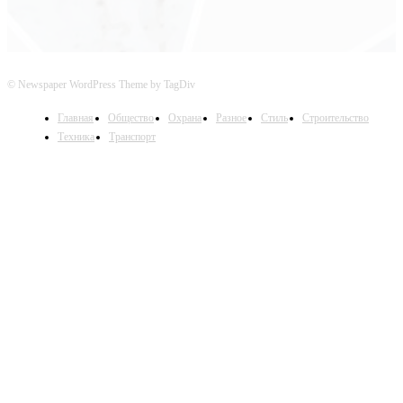
© Newspaper WordPress Theme by TagDiv
Главная
Общество
Охрана
Разное
Стиль
Строительство
Техника
Транспорт