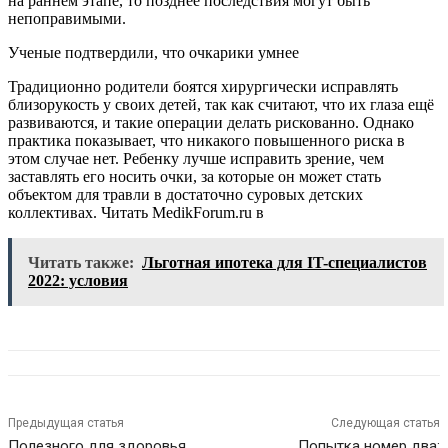
на раннем этапе, то позднее последствия могут быть
непоправимыми.
Ученые подтвердили, что очкарики умнее
Традиционно родители боятся хирургически исправлять
близорукость у своих детей, так как считают, что их глаза ещё
развиваются, и такие операции делать рискованно. Однако
практика показывает, что никакого повышенного риска в
этом случае нет. Ребенку лучше исправить зрение, чем
заставлять его носить очки, за которые он может стать
объектом для травли в достаточно суровых детских
коллективах.
Читать MedikForum.ru в
Читать также:
Льготная ипотека для IT-специалистов
2022: условия
Предыдущая статья
Следующая статья
Полезного для здоровья
Попытка номер два: