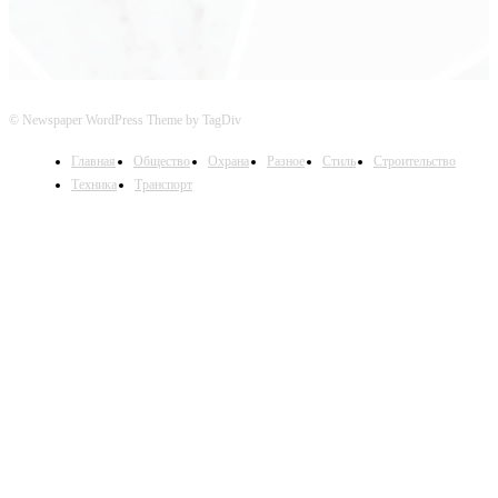
© Newspaper WordPress Theme by TagDiv
Главная
Общество
Охрана
Разное
Стиль
Строительство
Техника
Транспорт