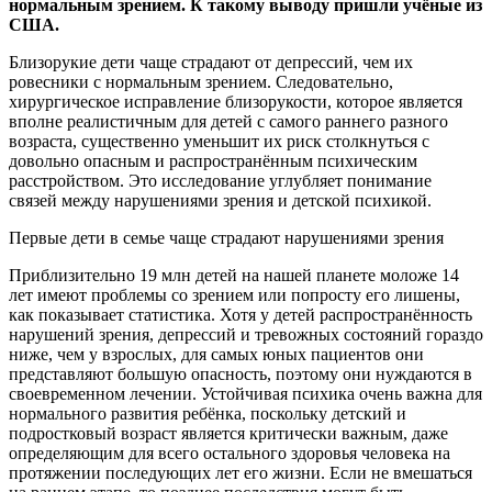
нормальным
зрением. К такому выводу пришли учёные из
США.
Близорукие дети чаще страдают от депрессий, чем их
ровесники с нормальным зрением. Следовательно,
хирургическое исправление близорукости, которое является
вполне реалистичным для детей с самого раннего разного
возраста, существенно уменьшит их риск столкнуться с
довольно опасным и распространённым психическим
расстройством. Это исследование углубляет понимание
связей между нарушениями зрения и детской психикой.
Первые дети в семье чаще страдают нарушениями зрения
Приблизительно 19 млн детей на нашей планете моложе 14
лет имеют проблемы со зрением или попросту его лишены,
как показывает статистика. Хотя у детей распространённость
нарушений зрения, депрессий и тревожных состояний гораздо
ниже, чем у взрослых, для самых юных пациентов они
представляют большую опасность, поэтому они нуждаются в
своевременном лечении. Устойчивая психика очень важна для
нормального развития ребёнка, поскольку детский и
подростковый возраст является критически важным, даже
определяющим для всего остального здоровья человека на
протяжении последующих лет его жизни. Если не вмешаться