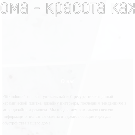
О нас
Plitkindom54.ru - ваш уникальный веб-ресурс, посвященный
керамической плитке, дизайну интерьера, последним тенденциям в
мире дизайна и ремонта. Мы предлагаем вам самую свежую
информацию, полезные советы и вдохновляющие идеи для
обустройства вашего дома.