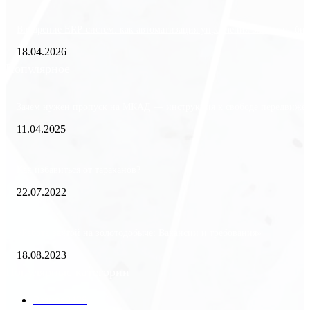
Внедрение ERP-систем: как автоматизация управления влияет на биз
18.04.2026
Популярное
Зачем нужен пропуск на МКАД — инструкция к свободе передвиже
11.04.2025
Как избавиться от тараканов?
22.07.2022
«Работа вахтой на золотодобыче: Вакансии и требования»
18.08.2023
Популярные категории
Разное
2438