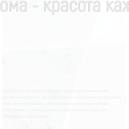
О нас
Plitkindom54.ru - ваш уникальный веб-ресурс, посвященный
керамической плитке, дизайну интерьера, последним тенденциям в
мире дизайна и ремонта. Мы предлагаем вам самую свежую
информацию, полезные советы и вдохновляющие идеи для
обустройства вашего дома.