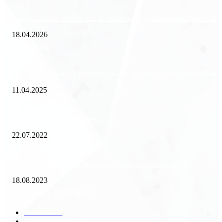
Внедрение ERP-систем: как автоматизация управления влияет на биз
18.04.2026
Популярное
Зачем нужен пропуск на МКАД — инструкция к свободе передвиже
11.04.2025
Как избавиться от тараканов?
22.07.2022
«Работа вахтой на золотодобыче: Вакансии и требования»
18.08.2023
Популярные категории
Разное
2438
Строительство
172