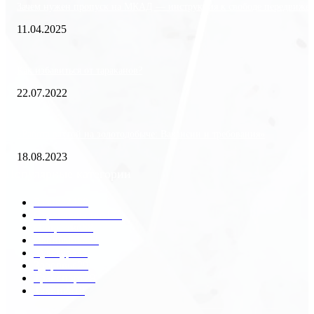
Зачем нужен пропуск на МКАД — инструкция к свободе передвиже
11.04.2025
Как избавиться от тараканов?
22.07.2022
«Работа вахтой на золотодобыче: Вакансии и требования»
18.08.2023
Популярные категории
Разное
2438
Строительство
172
Общество
68
Экономика
41
Культура
31
Здоровье
29
Транспорт
29
Техника
18