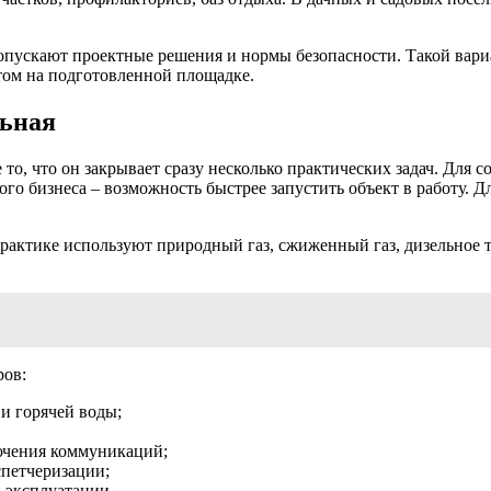
опускают проектные решения и нормы безопасности. Такой вариа
ктом на подготовленной площадке.
льная
 то, что он закрывает сразу несколько практических задач. Для 
го бизнеса – возможность быстрее запустить объект в работу. Д
рактике используют природный газ, сжиженный газ, дизельное то
ров:
и горячей воды;
ючения коммуникаций;
спетчеризации;
 эксплуатации.