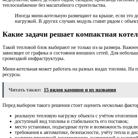
теплоснабжение без масштабного строительства.
Иногда мини-котельную размещают на крыше, если это д
нагрузкой. В других случаях модуль ставят рядом с объе
Какие задачи решает компактная коте
Такой тепловой блок выбирают не только из-за размера. Важнее
зависящее от графика и состояния внешних сетей. Для небольшо
громоздкой инфраструктуры.
Мини-котельная может работать на разных видах топлива. На п
ресурсы.
Читать также:
15 видов каминов и их названия
Перед выбором такого решения стоит оценить несколько факто
реальную тепловую нагрузку объекта с учётом отопления 
доступный вид топлива и стабильность его поставок;
место установки, подъездные пути и возможность подкл
требования к автоматике, безопасности, учёту тепла и ди
наличие проектной документации, разрешений и условий