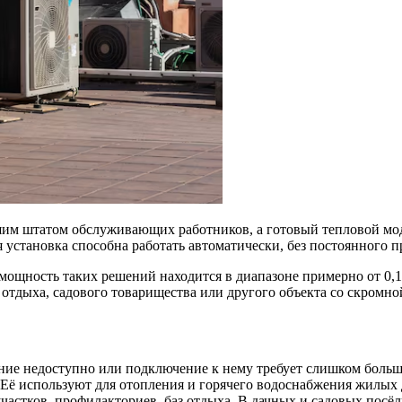
шим штатом обслуживающих работников, а готовый тепловой моду
 установка способна работать автоматически, без постоянного п
 мощность таких решений находится в диапазоне примерно от 0,1
отдыха, садового товарищества или другого объекта со скромной
ение недоступно или подключение к нему требует слишком больш
. Её используют для отопления и горячего водоснабжения жилы
участков, профилакториев, баз отдыха. В дачных и садовых посё