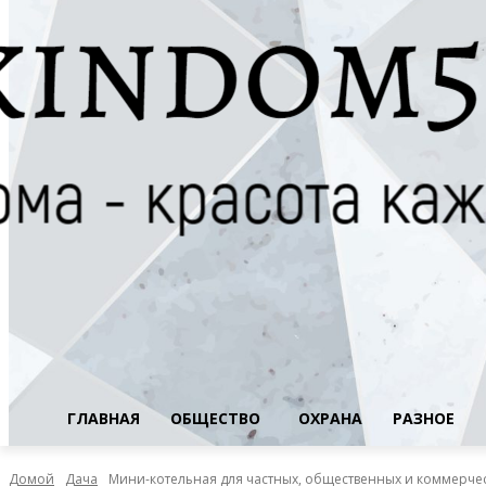
ГЛАВНАЯ
ОБЩЕСТВО
ОХРАНА
РАЗНОЕ
Домой
Дача
Мини-котельная для частных, общественных и коммерчес