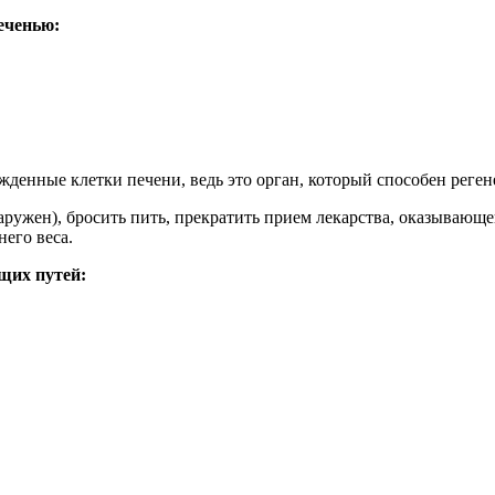
еченью:
денные клетки печени, ведь это орган, который способен регене
аружен), бросить пить, прекратить прием лекарства, оказывающе
его веса.
щих путей: