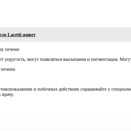
ло Lacetti живет
зу печени
ет упругость, могут появляться высыпания и пигментация. Могут
 печени
ивопоказаниях и побочных действиях спрашивайте у специалист
 врачу.