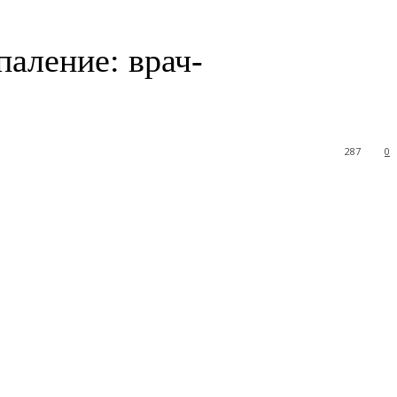
паление: врач-
287
0