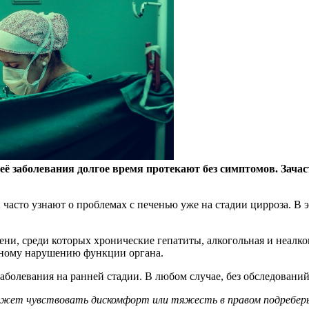
ё заболевания долгое время протекают без симптомов. Зачас
и часто узнают о проблемах с печенью уже на стадии цирроза. В 
и, среди которых хронические гепатиты, алкогольная и неалког
льному нарушению функции органа.
болевания на ранней стадии. В любом случае, без обследований
 может чувствовать дискомфорт или тяжесть в правом подребер