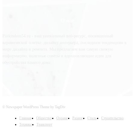
О нас
Plitkindom54.ru - ваш уникальный веб-ресурс, посвященный
керамической плитке, дизайну интерьера, последним тенденциям в
мире дизайна и ремонта. Мы предлагаем вам самую свежую
информацию, полезные советы и вдохновляющие идеи для
обустройства вашего дома.
© Newspaper WordPress Theme by TagDiv
Главная
Общество
Охрана
Разное
Стиль
Строительство
Техника
Транспорт