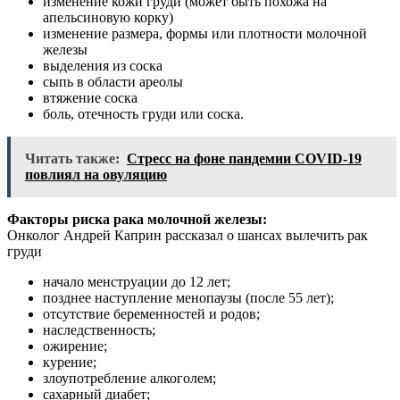
изменение кожи груди (может быть похожа на
апельсиновую корку)
изменение размера, формы или плотности молочной
железы
выделения из соска
сыпь в области ареолы
втяжение соска
боль, отечность груди или соска.
Читать также:
Стресс на фоне пандемии COVID-19
повлиял на овуляцию
Факторы риска рака молочной железы:
Онколог Андрей Каприн рассказал о шансах вылечить рак
груди
начало менструации до 12 лет;
позднее наступление менопаузы (после 55 лет);
отсутствие беременностей и родов;
наследственность;
ожирение;
курение;
злоупотребление алкоголем;
сахарный диабет;