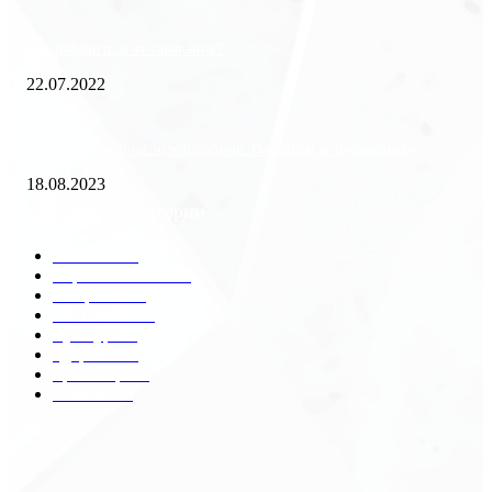
Как избавиться от тараканов?
22.07.2022
«Работа вахтой на золотодобыче: Вакансии и требования»
18.08.2023
Популярные категории
Разное
2438
Строительство
172
Общество
68
Экономика
41
Культура
31
Здоровье
29
Транспорт
29
Техника
18