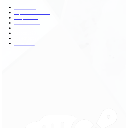
Разное
2438
Строительство
172
Общество
68
Экономика
41
Культура
31
Здоровье
29
Транспорт
29
Техника
18