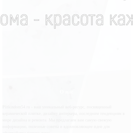
О нас
Plitkindom54.ru - ваш уникальный веб-ресурс, посвященный
керамической плитке, дизайну интерьера, последним тенденциям в
мире дизайна и ремонта. Мы предлагаем вам самую свежую
информацию, полезные советы и вдохновляющие идеи для