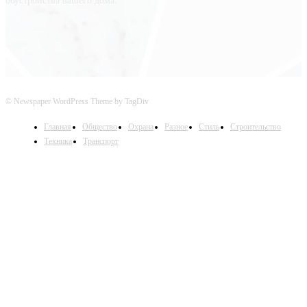
обустройства вашего дома.
© Newspaper WordPress Theme by TagDiv
Главная
Общество
Охрана
Разное
Стиль
Строительство
Техника
Транспорт