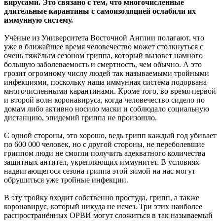
вирусами. Это связано с тем, что многочисленные
длительные
карантины с самоизоляцией ослабили их
иммунную систему.
Учёные из Университета Восточной Англии полагают, что
уже в ближайшее время человечество может столкнуться с
очень тяжёлым сезоном гриппа, который вызовет намного
большую заболеваемость и смертность, чем обычно. А это
грозит огромному числу людей так называемыми тройными
инфекциями, поскольку наша иммунная система подорвана
многочисленными карантинами. Кроме того, во время первой
и второй волн коронавируса, когда человечество сидело по
домам либо активно носило маски и соблюдало социальную
дистанцию, эпидемий гриппа не произошло.
С одной стороны, это хорошо, ведь грипп каждый год убивает
по 600 000 человек, но с другой стороны, не переболевшие
гриппом люди не смогли получить адекватного количества
защитных антител, укрепляющих иммунитет. В условиях
надвигающегося сезона гриппа этой зимой на нас могут
обрушиться уже тройные инфекции.
В эту тройку входит собственно простуда, грипп, а также
коронавирус, который никуда не исчез. Три этих наиболее
распространённых ОРВИ могут сложиться в так называемый