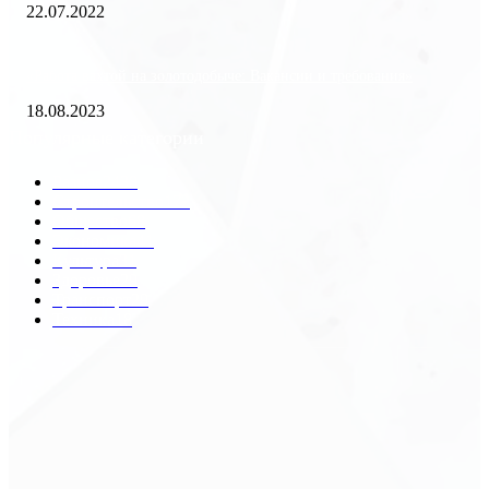
22.07.2022
«Работа вахтой на золотодобыче: Вакансии и требования»
18.08.2023
Популярные категории
Разное
2438
Строительство
172
Общество
68
Экономика
41
Культура
31
Здоровье
29
Транспорт
29
Техника
18