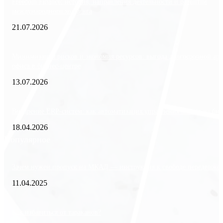
Freedom Finance: история, направления деятельности и развитие
международного холдинга
21.07.2026
Минимизация рисков и экономия ресурсов: выгода долгосрочной ар
офиса в бизнес-центре
13.07.2026
Внедрение ERP-систем: как автоматизация управления влияет на биз
18.04.2026
Популярное
Зачем нужен пропуск на МКАД — инструкция к свободе передвиже
11.04.2025
Как избавиться от тараканов?