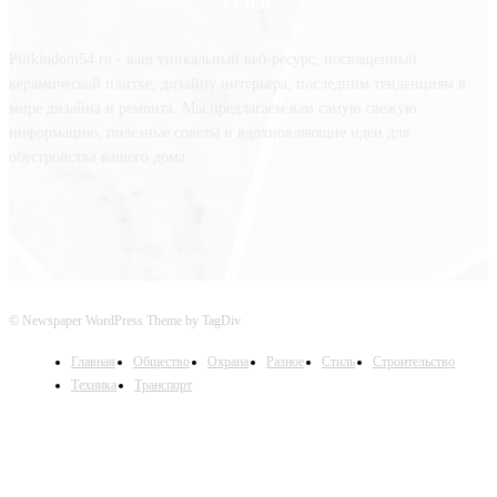
О нас
Plitkindom54.ru - ваш уникальный веб-ресурс, посвященный
керамической плитке, дизайну интерьера, последним тенденциям в
мире дизайна и ремонта. Мы предлагаем вам самую свежую
информацию, полезные советы и вдохновляющие идеи для
обустройства вашего дома.
© Newspaper WordPress Theme by TagDiv
Главная
Общество
Охрана
Разное
Стиль
Строительство
Техника
Транспорт