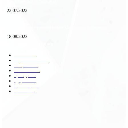
Как избавиться от тараканов?
22.07.2022
«Работа вахтой на золотодобыче: Вакансии и требования»
18.08.2023
Популярные категории
Разное
2438
Строительство
172
Общество
68
Экономика
41
Культура
31
Здоровье
29
Транспорт
29
Техника
18