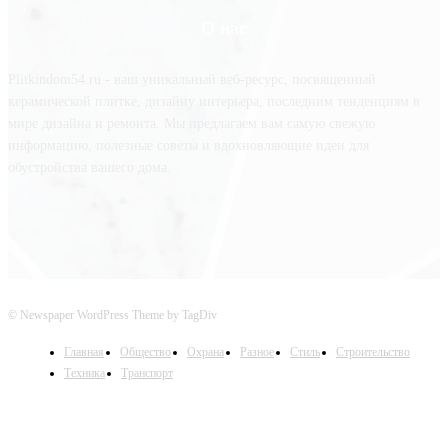
О нас
Plitkindom54.ru - ваш уникальный веб-ресурс, посвященный
керамической плитке, дизайну интерьера, последним тенденциям в
мире дизайна и ремонта. Мы предлагаем вам самую свежую
информацию, полезные советы и вдохновляющие идеи для
обустройства вашего дома.
© Newspaper WordPress Theme by TagDiv
Главная
Общество
Охрана
Разное
Стиль
Строительство
Техника
Транспорт